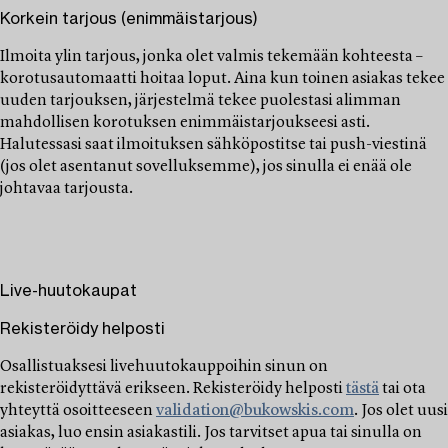
Korkein tarjous (enimmäistarjous)
Ilmoita ylin tarjous, jonka olet valmis tekemään kohteesta –
korotusautomaatti hoitaa loput. Aina kun toinen asiakas tekee
uuden tarjouksen, järjestelmä tekee puolestasi alimman
mahdollisen korotuksen enimmäistarjoukseesi asti.
Halutessasi saat ilmoituksen sähköpostitse tai push-viestinä
(jos olet asentanut sovelluksemme), jos sinulla ei enää ole
johtavaa tarjousta.
Live-huutokaupat
Rekisteröidy helposti
Osallistuaksesi livehuutokauppoihin sinun on
rekisteröidyttävä erikseen. Rekisteröidy helposti
tästä
tai ota
yhteyttä osoitteeseen
validation@bukowskis.com
. Jos olet uusi
asiakas, luo ensin asiakastili. Jos tarvitset apua tai sinulla on