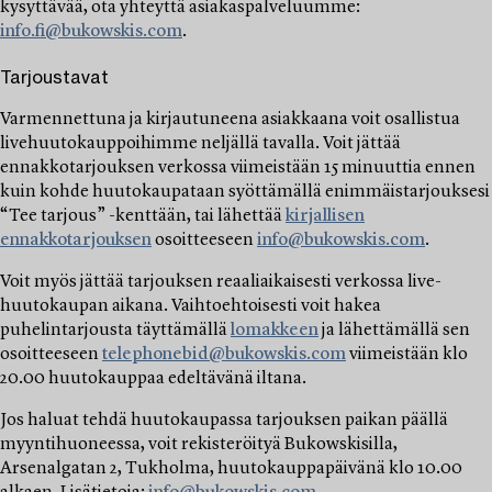
kysyttävää, ota yhteyttä asiakaspalveluumme:
info.fi@bukowskis.com
.
Tarjoustavat
Varmennettuna ja kirjautuneena asiakkaana voit osallistua
livehuutokauppoihimme neljällä tavalla. Voit jättää
ennakkotarjouksen verkossa viimeistään 15 minuuttia ennen
kuin kohde huutokaupataan syöttämällä enimmäistarjouksesi
“Tee tarjous” -kenttään, tai lähettää
kirjallisen
ennakkotarjouksen
osoitteeseen
info@bukowskis.com
.
Voit myös jättää tarjouksen reaaliaikaisesti verkossa live-
huutokaupan aikana. Vaihtoehtoisesti voit hakea
puhelintarjousta täyttämällä
lomakkeen
ja lähettämällä sen
osoitteeseen
telephonebid@bukowskis.com
viimeistään klo
20.00 huutokauppaa edeltävänä iltana.
Jos haluat tehdä huutokaupassa tarjouksen paikan päällä
myyntihuoneessa, voit rekisteröityä Bukowskisilla,
Arsenalgatan 2, Tukholma, huutokauppapäivänä klo 10.00