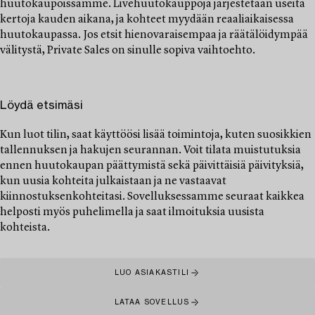
huutokaupoissamme. Livehuutokauppoja järjestetään useita
kertoja kauden aikana, ja kohteet myydään reaaliaikaisessa
huutokaupassa. Jos etsit hienovaraisempaa ja räätälöidympää
välitystä, Private Sales on sinulle sopiva vaihtoehto.
Löydä etsimäsi
Kun luot tilin, saat käyttöösi lisää toimintoja, kuten suosikkien
tallennuksen ja hakujen seurannan. Voit tilata muistutuksia
ennen huutokaupan päättymistä sekä päivittäisiä päivityksiä,
kun uusia kohteita julkaistaan ja ne vastaavat
kiinnostuksenkohteitasi. Sovelluksessamme seuraat kaikkea
helposti myös puhelimella ja saat ilmoituksia uusista
kohteista.
LUO ASIAKASTILI
LATAA SOVELLUS