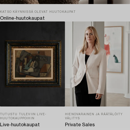
KATSO KÄYNNISSÄ OLEVAT HUUTOKAUPAT
Online-huutokaupat
TUTUSTU TULEVIIN LIVE-
HIENOVARAINEN JA RÄÄTÄLÖITY
HUUTOKAUPPOIHIN
VÄLITYS
Live-huutokaupat
Private Sales