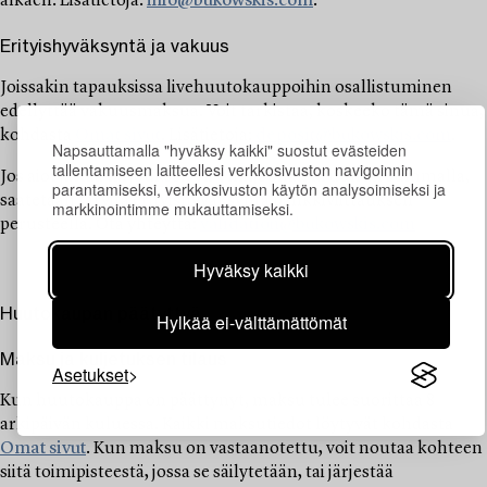
alkaen. Lisätietoja:
info@bukowskis.com
.
Erityishyväksyntä ja vakuus
Joissakin tapauksissa livehuutokauppoihin osallistuminen
edellyttää vakuusmaksua. Voit tarkistaa, koskeeko tämä sinua,
kohdasta
Omat sivut
. Lisätietoja:
deposit@bukowskis.com
.
Napsauttamalla "hyväksy kaikki" suostut evästeiden
tallentamiseen laitteellesi verkkosivuston navigoinnin
Jos aiot jättää tarjouksen yli 3 miljoonan kruunun summalla,
parantamiseksi, verkkosivuston käytön analysoimiseksi ja
saatetaan tarvita erityishyväksyntä pankkiviittauksen
markkinointimme mukauttamiseksi.
perusteella. Ota yhteyttä:
validation@bukowskis.com
Hyväksy kaikki
Huutokaupan päätyttyä
Hylkää ei-välttämättömät
Maksu ja kuljetuksen tilaus
Asetukset
Kun huutokauppa on päättynyt, maksu tulee suorittaa 8
arkipäivän kuluessa. Kaikki maksutiedot löytyvät kohdasta
Omat sivut
. Kun maksu on vastaanotettu, voit noutaa kohteen
siitä toimipisteestä, jossa se säilytetään, tai järjestää