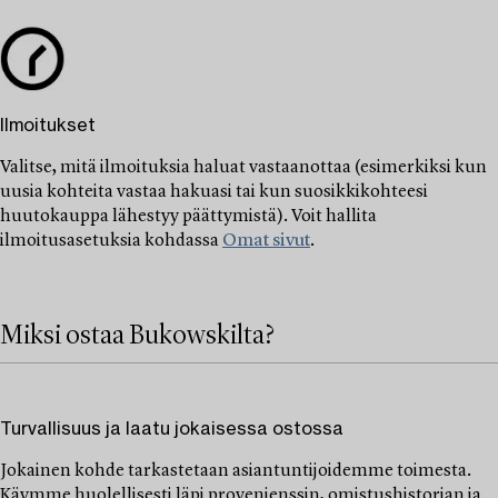
Ilmoitukset
Valitse, mitä ilmoituksia haluat vastaanottaa (esimerkiksi kun
uusia kohteita vastaa hakuasi tai kun suosikkikohteesi
huutokauppa lähestyy päättymistä). Voit hallita
ilmoitusasetuksia kohdassa
Omat sivut
.
Miksi ostaa Bukowskilta?
Turvallisuus ja laatu jokaisessa ostossa
Jokainen kohde tarkastetaan asiantuntijoidemme toimesta.
Käymme huolellisesti läpi provenienssin, omistushistorian ja