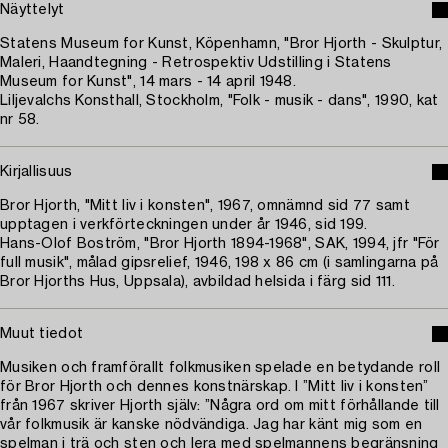
Näyttelyt
Statens Museum for Kunst, Köpenhamn, "Bror Hjorth - Skulptur,
Maleri, Haandtegning - Retrospektiv Udstilling i Statens
Museum for Kunst", 14 mars - 14 april 1948.
Liljevalchs Konsthall, Stockholm, "Folk - musik - dans", 1990, kat
nr 58.
Kirjallisuus
Bror Hjorth, "Mitt liv i konsten", 1967, omnämnd sid 77 samt
upptagen i verkförteckningen under år 1946, sid 199.
Hans-Olof Boström, "Bror Hjorth 1894-1968", SAK, 1994, jfr "För
full musik", målad gipsrelief, 1946, 198 x 86 cm (i samlingarna på
Bror Hjorths Hus, Uppsala), avbildad helsida i färg sid 111.
Muut tiedot
Musiken och framförallt folkmusiken spelade en betydande roll
för Bror Hjorth och dennes konstnärskap. I ”Mitt liv i konsten”
från 1967 skriver Hjorth själv: ”Några ord om mitt förhållande till
vår folkmusik är kanske nödvändiga. Jag har känt mig som en
spelman i trä och sten och lera med spelmannens begränsning