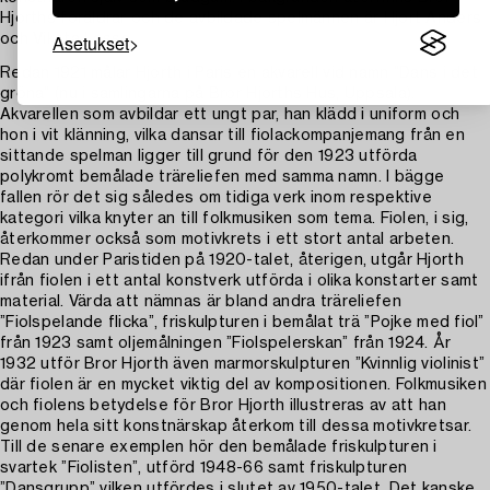
Hjorths föräldrar och de avbildade spelmännen är Hjort Anders
Asetukset
och Viksta Lasse.
Redan 1921 målar Hjorth i Paris en akvarell vid namn ”Dans i det
gröna” (nu i samlingarna på Bror Hjorths Hus, Uppsala).
Akvarellen som avbildar ett ungt par, han klädd i uniform och
hon i vit klänning, vilka dansar till fiolackompanjemang från en
sittande spelman ligger till grund för den 1923 utförda
polykromt bemålade träreliefen med samma namn. I bägge
fallen rör det sig således om tidiga verk inom respektive
kategori vilka knyter an till folkmusiken som tema. Fiolen, i sig,
återkommer också som motivkrets i ett stort antal arbeten.
Redan under Paristiden på 1920-talet, återigen, utgår Hjorth
ifrån fiolen i ett antal konstverk utförda i olika konstarter samt
material. Värda att nämnas är bland andra träreliefen
”Fiolspelande flicka”, friskulpturen i bemålat trä ”Pojke med fiol”
från 1923 samt oljemålningen ”Fiolspelerskan” från 1924. År
1932 utför Bror Hjorth även marmorskulpturen ”Kvinnlig violinist”
där fiolen är en mycket viktig del av kompositionen. Folkmusiken
och fiolens betydelse för Bror Hjorth illustreras av att han
genom hela sitt konstnärskap återkom till dessa motivkretsar.
Till de senare exemplen hör den bemålade friskulpturen i
svartek ”Fiolisten”, utförd 1948-66 samt friskulpturen
”Dansgrupp” vilken utfördes i slutet av 1950-talet. Det kanske