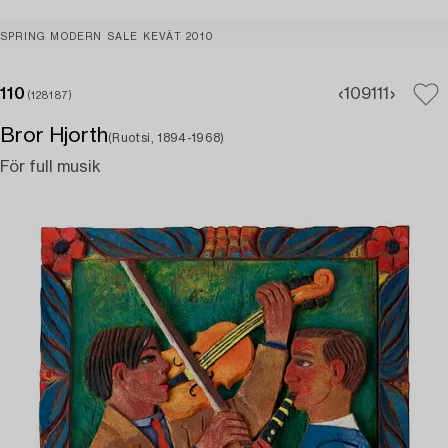
SPRING MODERN SALE KEVÄT 2010
110
109
111
(128187)
Bror Hjorth
(Ruotsi, 1894-1968)
För full musik