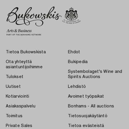
Tietoa Bukowskista
Ehdot
Ota yhteyttä
Bukipedia
asiantuntijoihimme
Systembolaget's Wine and
Tulokset
Spirits Auctions
Uutiset
Lehdistö
Kotiarviointi
Avoimet työpaikat
Asiakaspalvelu
Bonhams - All auctions
Toimitus
Tietosuojakäytäntö
Private Sales
Tietoa evästeistä