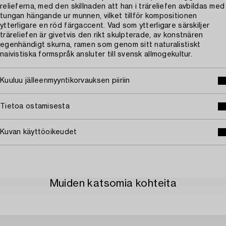
relieferna, med den skillnaden att han i träreliefen avbildas med
tungan hängande ur munnen, vilket tillför kompositionen
ytterligare en röd färgaccent. Vad som ytterligare särskiljer
träreliefen är givetvis den rikt skulpterade, av konstnären
egenhändigt skurna, ramen som genom sitt naturalistiskt
naivistiska formspråk ansluter till svensk allmogekultur.
Kuuluu jälleenmyyntikorvauksen piiriin
Tietoa ostamisesta
Kuvan käyttöoikeudet
Muiden katsomia kohteita