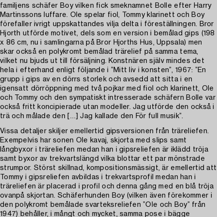
familjens schäfer Boy vilken fick smeknamnet Bolle efter Harry
Martinssons luffare. Ole spelar fiol, Tommy klarinett och Boy
förefaller ivrigt uppskattandes vilja delta i föreställningen. Bror
Hjorth utförde motivet, dels som en version i bemålad gips (198
x 86 cm, nu i samlingarna på Bror Hjorths Hus, Uppsala) men
skar också en polykromt bemålad trärelief på samma tema,
vilket nu bjuds ut till försäljning. Konstnären själv mindes det
hela i efterhand enligt följande i ”Mitt liv i konsten”, 1967: ”En
grupp i gips av en dörrs storlek och avsedd att sitta i en
igensatt dörröppning med två pojkar med fiol och klarinett, Ole
och Tommy och den sympatiskt intresserade schäfern Bolle var
också fritt koncipierade utan modeller. Jag utförde den också i
trä och målade den […] Jag kallade den För full musik”.
Vissa detaljer skiljer emellertid gipsversionen från träreliefen.
Exempelvis har sonen Ole kavaj, skjorta med slips samt
långbyxor i träreliefen medan han i gipsreliefen är iklädd tröja
samt byxor av trekvartslängd vilka blottar ett par mönstrade
strumpor. Störst skillnad, kompositionsmässigt, är emellertid att
Tommy i gipsreliefen avbildas i trekvartsprofil medan han i
träreliefen är placerad i profil och denna gång med en blå tröja
ovanpå skjortan. Schäferhunden Boy (vilken även förekommer i
den polykromt bemålade svarteksreliefen ”Ole och Boy” från
1947) behåller, i mångt och mycket, samma pose i bägge