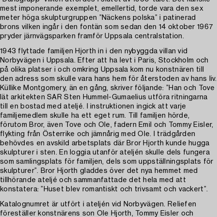
mest imponerande exemplet, emellertid, torde vara den sex
meter höga skulpturgruppen ”Näckens polska” i patinerad
brons vilken ingår i den fontän som sedan den 14 oktober 1967
pryder järnvägsparken framför Uppsala centralstation.
1943 flyttade familjen Hjorth in i den nybyggda villan vid
Norbyvägen i Uppsala. Efter att ha levt i Paris, Stockholm och
på olika platser i och omkring Uppsala kom nu konstnären till
den adress som skulle vara hans hem för återstoden av hans liv.
Küllike Montgomery, än en gång, skriver följande: ”Han och Tove
lät arkitekten SAR Sten Hummel-Gumaelius utföra ritningarna
till en bostad med ateljé. I instruktionen ingick att varje
familjemedlem skulle ha ett eget rum. Till familjen hörde,
förutom Bror, även Tove och Ole, fadern Emil och Tommy Eisler,
flykting från Österrike och jämnårig med Ole. I trädgården
behövdes en avskild arbetsplats där Bror Hjorth kunde hugga
skulpturer i sten. En loggia utanför ateljén skulle dels fungera
som samlingsplats för familjen, dels som uppställningsplats för
skulpturer”. Bror Hjorth gladdes över det nya hemmet med
tillhörande ateljé och sammanfattade det hela med att
konstatera: ”Huset blev romantiskt och trivsamt och vackert”.
Katalognumret är utfört i ateljén vid Norbyvägen. Reliefen
föreställer konstnärens son Ole Hjorth, Tommy Eisler och