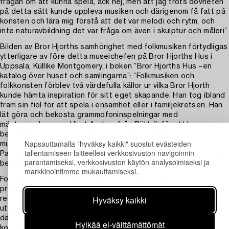
frågan om att kunna spela, ack nej, men att jag trots dövheten
på detta sätt kunde uppleva musiken och därigenom få fatt på
konsten och lära mig förstå att det var melodi och rytm, och
inte naturavbildning det var fråga om även i skulptur och måleri”.
Bilden av Bror Hjorths samhörighet med folkmusiken förtydligas
ytterligare av före detta museichefen på Bror Hjorths Hus i
Uppsala, Küllike Montgomery, i boken ”Bror Hjorths Hus –en
katalog över huset och samlingarna”: ”Folkmusiken och
folkkonsten förblev två värdefulla källor ur vilka Bror Hjorth
kunde hämta inspiration för sitt eget skapande. Han tog ibland
fram sin fiol för att spela i ensamhet eller i familjekretsen. Han
lät göra och bekosta grammofoninspelningar med
mästerspelmannen Hjort Anders från Rättvik för att kunna
bevara den genuina folkmusiken. […] Bror Hjorths intresse för
Napsauttamalla "hyväksy kaikki" suostut evästeiden
musik var centrerat till fiolen och bland hans noter från
tallentamiseen laitteellesi verkkosivuston navigoinnin
Paristiden återfinns Mozart och andra klassiker, har Ole Hjorth
parantamiseksi, verkkosivuston käytön analysoimiseksi ja
berättat”.
markkinointimme mukauttamiseksi.
Folkmusik som motivkrets figurerar också tidigt i konstnärens
produktion. I såväl teckningar som oljemålningar, skulpturer och
Hyväksy kaikki
reliefer återkommer Hjorth till folkmusiken. Berömda exempel
utgörs bland annat av oljemålningen ”Bondbröllop” från 1924
där motivet avbildar en interiör där ett enklare bröllop firas med
Hylkää ei-välttämättömät
konstnären själv som brudgum. I bakgrunden återfinns Bror