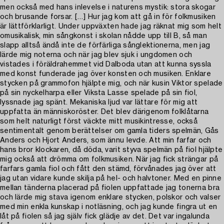
men också med hans inlevelse i naturens mystik: stora skogar
och brusande forsar. […] Hur jag kom att gå in för folkmusiken
är lättförklarligt. Under uppväxten hade jag räknat mig som helt
omusikalisk, min sångkonst i skolan nådde upp till B, så man
slapp alltså ändå inte de förfärliga sånglektionerna, men jag
lärde mig noterna och när jag blev sjuk i ungdomen och
vistades i föräldrahemmet vid Dalboda utan att kunna syssla
med konst funderade jag över konsten och musiken. Enklare
stycken på grammofon hjälpte mig, och när kusin Viktor spelade
på sin nyckelharpa eller Viksta Lasse spelade på sin fiol,
lyssnade jag spänt. Mekaniska ljud var lättare för mig att
uppfatta än människoröster. Det blev därigenom folklåtarna
som helt naturligt först väckte mitt musikintresse, också
sentimentalt genom berättelser om gamla tiders spelmän, Gås
Anders och Hjort Anders, som ännu levde. Att min farfar och
hans bror klockaren, då döda, varit styva spelmän på fiol hjälpte
mig också att drömma om folkmusiken. När jag fick strängar på
farfars gamla fiol och fått den stämd, förvånades jag över att
jag utan vidare kunde skilja på hel- och halvtoner. Med en pinne
mellan tänderna placerad på fiolen uppfattade jag tonerna bra
och lärde mig stava igenom enklare stycken, polskor och valser
med min enkla kunskap i notläsning, och jag kunde fingra ut en
låt på fiolen så jag själv fick glädje av det. Det var ingalunda