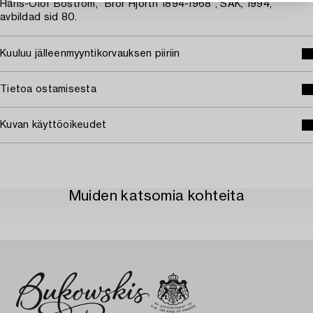
Hans-Olof Boström, "Bror Hjorth 1894-1968", SAK, 1994,
avbildad sid 80.
Kuuluu jälleenmyyntikorvauksen piiriin
Tietoa ostamisesta
Kuvan käyttöoikeudet
Muiden katsomia kohteita