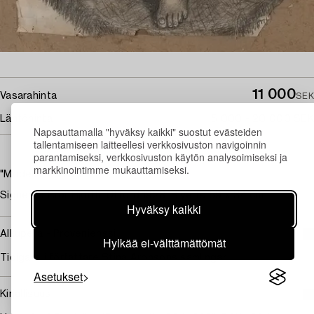
11 000
Vasarahinta
SEK
Lähtöhinta
15 000 - 20 000 SEK
Napsauttamalla "hyväksy kaikki" suostut evästeiden
tallentamiseen laitteellesi verkkosivuston navigoinnin
parantamiseksi, verkkosivuston käytön analysoimiseksi ja
markkinointimme mukauttamiseksi.
"Modell med katt"
Signerad Bror Hjorth. Utförd 1928. Blyerts 59 x 34 cm.
Hyväksy kaikki
Alkuperä - Provenienssi
Hylkää ei-välttämättömät
Tidigare i författare Stina Aronsons samlingar.
Asetukset
Kirjallisuus