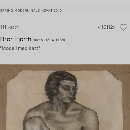
SPRING MODERN SALE KEVÄT 2010
111
110
112
(145927)
Bror Hjorth
(Ruotsi, 1894-1968)
"Modell med katt"