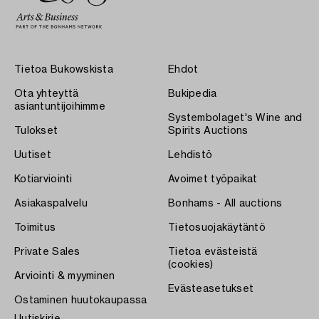
Tietoa Bukowskista
Ehdot
Ota yhteyttä
Bukipedia
asiantuntijoihimme
Systembolaget's Wine and
Tulokset
Spirits Auctions
Uutiset
Lehdistö
Kotiarviointi
Avoimet työpaikat
Asiakaspalvelu
Bonhams - All auctions
Toimitus
Tietosuojakäytäntö
Private Sales
Tietoa evästeistä
(cookies)
Arviointi & myyminen
Evästeasetukset
Ostaminen huutokaupassa
Uutiskirje