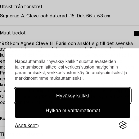
Utsikt från fönstret
Signerad A. Cleve och daterad -15. Duk 66 x 53 cm.
Muut tiedot
1913 kom Agnes Cleve till Paris och anslöt sig till det svenska
avantgardet som gick på Académie de la Palette, där ett
kubistiskt bildtänkande rådde. Läraren Le Fauconnier stod för
Napsauttamalla "hyväksy kaikki" suostut evästeiden
en mer modest kubistisk ståndpunkt, där kontakten med
tallentamiseen laitteellesi verkkosivuston navigoinnin
motivet fortfarande var tydlig, till skillnad från konstnärer som
parantamiseksi, verkkosivuston käytön analysoimiseksi ja
Pablo Picasso och George Braque som sökte lämna det
markkinointimme mukauttamiseksi.
uppenbart figurativa. I Paris mötte hon sin blivande make,
konstnären John Jon-And och blev nära vän med svensken
John Sten, som tidigt anammat det kubistiska i Paris. Agnes
Hyväksy kaikki
Cleve befinner sig 1915 mitt i livet, hon gifter sig med Jon-And
och sonen Per-Erik föds.
Hylkää ei-välttämättömät
Kuuluu jälleenmyyntikorvauksen piiriin
Asetukset
Tietoa ostamisesta