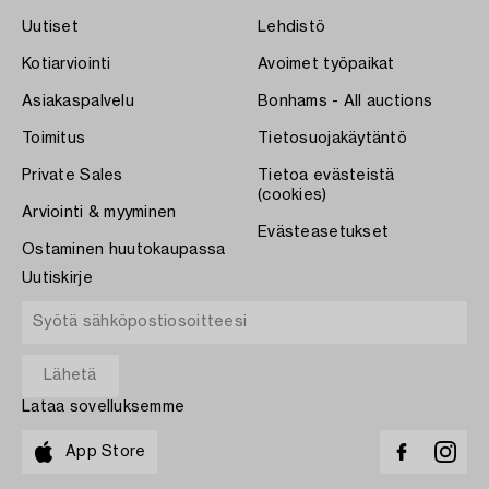
Uutiset
Lehdistö
Kotiarviointi
Avoimet työpaikat
Asiakaspalvelu
Bonhams - All auctions
Toimitus
Tietosuojakäytäntö
Private Sales
Tietoa evästeistä
(cookies)
Arviointi & myyminen
Evästeasetukset
Ostaminen huutokaupassa
Uutiskirje
Lataa sovelluksemme
App Store