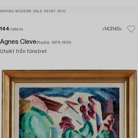
SPRING MODERN SALE KEVÄT 2010
144
143
145
(138615)
Agnes Cleve
(Ruotsi, 1876-1951)
Utsikt från fönstret