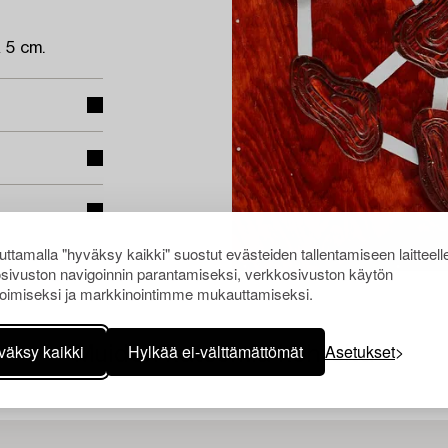
 5 cm.
ttamalla "hyväksy kaikki" suostut evästeiden tallentamiseen laitteell
sivuston navigoinnin parantamiseksi, verkkosivuston käytön
oimiseksi ja markkinointimme mukauttamiseksi.
väksy kaikki
Hylkää ei-välttämättömät
Asetukset
Muiden katsomia kohteita