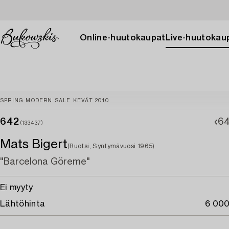
Online-huutokaupat
Live-huutokau
SPRING MODERN SALE KEVÄT 2010
642
64
(133437)
Mats Bigert
(Ruotsi, Syntymävuosi 1965)
"Barcelona Göreme"
Ei myyty
Lähtöhinta
6 000