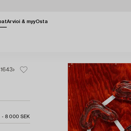
pat
Arvioi & myy
Osta
1
643
 - 8 000 SEK