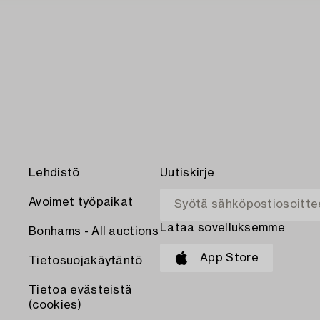
Lehdistö
Uutiskirje
Avoimet työpaikat
Lataa sovelluksemme
Bonhams - All auctions
App Store
Tietosuojakäytäntö
Tietoa evästeistä
(cookies)