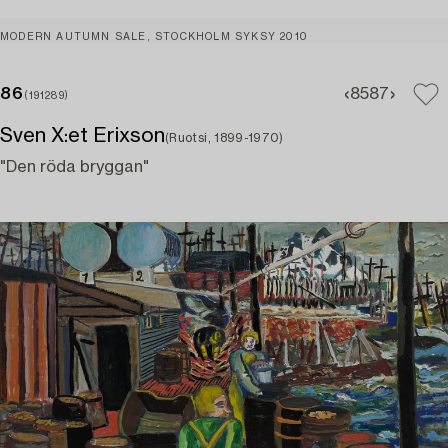
MODERN AUTUMN SALE, STOCKHOLM SYKSY 2010
86
85
87
(191289)
Sven X:et Erixson
(Ruotsi, 1899-1970)
"Den röda bryggan"