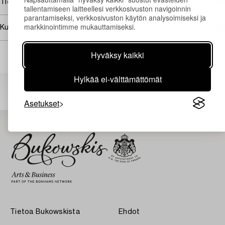
Tietoa ostamisesta
tallentamiseen laitteellesi verkkosivuston navigoinnin
parantamiseksi, verkkosivuston käytön analysoimiseksi ja
markkinointimme mukauttamiseksi.
Kuvan käyttöoikeudet
Hyväksy kaikki
Hylkää ei-välttämättömät
Muiden katsomia kohteita
Asetukset
Tietoa Bukowskista
Ehdot