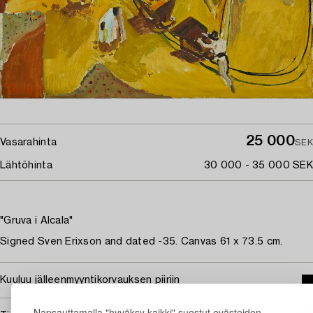
25 000
Vasarahinta
SEK
Lähtöhinta
30 000 - 35 000 SEK
"Gruva i Alcala"
Signed Sven Erixson and dated -35. Canvas 61 x 73.5 cm.
Kuuluu jälleenmyyntikorvauksen piiriin
Napsauttamalla "hyväksy kaikki" suostut evästeiden