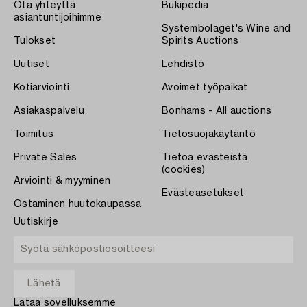
Ota yhteyttä
Bukipedia
asiantuntijoihimme
Systembolaget's Wine and
Tulokset
Spirits Auctions
Uutiset
Lehdistö
Kotiarviointi
Avoimet työpaikat
Asiakaspalvelu
Bonhams - All auctions
Toimitus
Tietosuojakäytäntö
Private Sales
Tietoa evästeistä
(cookies)
Arviointi & myyminen
Evästeasetukset
Ostaminen huutokaupassa
Uutiskirje
Lataa sovelluksemme