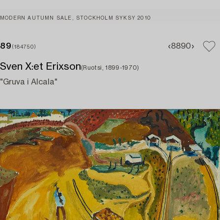
MODERN AUTUMN SALE, STOCKHOLM SYKSY 2010
89
88
90
(184750)
Sven X:et Erixson
(Ruotsi, 1899-1970)
"Gruva i Alcala"