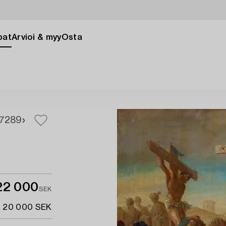
pat
Arvioi & myy
Osta
7
289
22 000
SEK
- 20 000 SEK