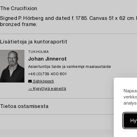
The Crucifixion
Signed P. Hörberg and dated f. 1785. Canvas 51 x 62 cm.
bronzed frame.
Lisätietoja ja kuntoraportit
TUKHOLMA
Johan Jinnerot
Asiantuntija taide ja vanhempi maalaustaide
+46 (0)739 400 801
Sähköposti
→ Kysyttyjä esineitä
Napsau
verkko
analys
Tietoa ostamisesta
Hy