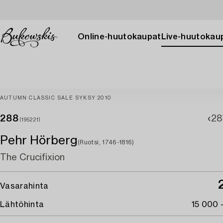
Online-huutokaupat
Live-huutokau
AUTUMN CLASSIC SALE SYKSY 2010
288
28
(195221)
Pehr Hörberg
(Ruotsi, 1746-1816)
The Crucifixion
Vasarahinta
Lähtöhinta
15 000 