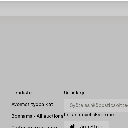
Lehdistö
Uutiskirje
Avoimet työpaikat
Lataa sovelluksemme
Bonhams - All auctions
App Store