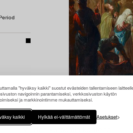
 Period
ttamalla "hyväksy kaikki" suostut evästeiden tallentamiseen laitteell
sivuston navigoinnin parantamiseksi, verkkosivuston käytön
oimiseksi ja markkinointimme mukauttamiseksi.
väksy kaikki
Hylkää ei-välttämättömät
Asetukset
Muiden katsomia kohteita