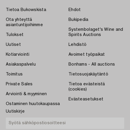
Tietoa Bukowskista
Ehdot
Ota yhteyttä
Bukipedia
asiantuntijoihimme
Systembolaget's Wine and
Tulokset
Spirits Auctions
Uutiset
Lehdistö
Kotiarviointi
Avoimet työpaikat
Asiakaspalvelu
Bonhams - All auctions
Toimitus
Tietosuojakäytäntö
Private Sales
Tietoa evästeistä
(cookies)
Arviointi & myyminen
Evästeasetukset
Ostaminen huutokaupassa
Uutiskirje