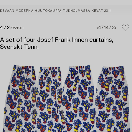
KEVÄÄN MODERNA HUUTOKAUPPA TUKHOLMASSA KEVÄT 2011
472
471
473
(222120)
A set of four Josef Frank linnen curtains,
Svenskt Tenn.