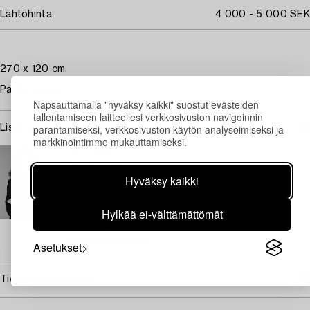
Lähtöhinta
4 000 - 5 000 SEK
270 x 120 cm.
Partly faded.
Napsauttamalla "hyväksy kaikki" suostut evästeiden
tallentamiseen laitteellesi verkkosivuston navigoinnin
parantamiseksi, verkkosivuston käytön analysoimiseksi ja
Lisätietoja ja kuntoraportit
markkinointimme mukauttamiseksi.
TUKHOLMA
Eva Seeman
Hyväksy kaikki
Johtava asiantuntija, moderni ja nykyaikainen
taidekäsityö & design
+46 (0)708 92 19 69
Hylkää ei-välttämättömät
Sähköposti
→ Kysyttyjä esineitä
Asetukset
Tietoa ostamisesta