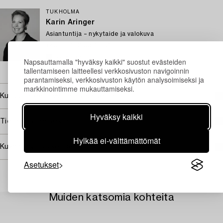
TUKHOLMA
Karin Aringer
Asiantuntija – nykytaide ja valokuva
+46 (0)702 63 70 57
Sähköposti
Napsauttamalla "hyväksy kaikki" suostut evästeiden
→ Kysyttyjä esineitä
tallentamiseen laitteellesi verkkosivuston navigoinnin
parantamiseksi, verkkosivuston käytön analysoimiseksi ja
markkinointimme mukauttamiseksi.
Kuuluu jälleenmyyntikorvauksen piiriin
Hyväksy kaikki
Tietoa ostamisesta
Hylkää ei-välttämättömät
Kuvan käyttöoikeudet
Asetukset
Muiden katsomia kohteita