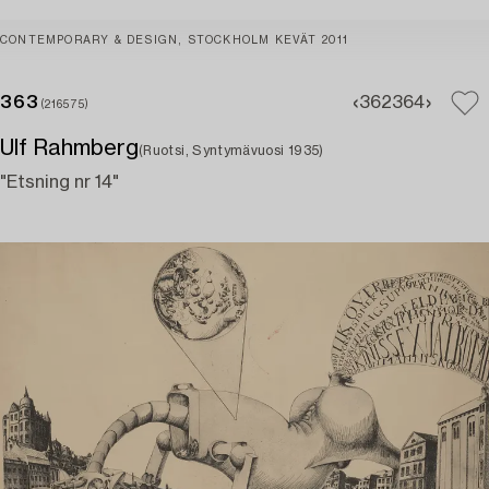
CONTEMPORARY & DESIGN, STOCKHOLM KEVÄT 2011
363
362
364
(216575)
Ulf Rahmberg
(Ruotsi, Syntymävuosi 1935)
"Etsning nr 14"