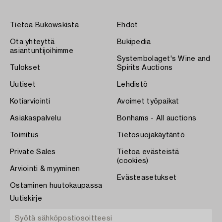
Tietoa Bukowskista
Ehdot
Ota yhteyttä
Bukipedia
asiantuntijoihimme
Systembolaget's Wine and
Tulokset
Spirits Auctions
Uutiset
Lehdistö
Kotiarviointi
Avoimet työpaikat
Asiakaspalvelu
Bonhams - All auctions
Toimitus
Tietosuojakäytäntö
Private Sales
Tietoa evästeistä
(cookies)
Arviointi & myyminen
Evästeasetukset
Ostaminen huutokaupassa
Uutiskirje