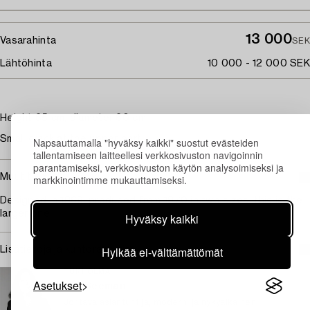
13 000
Vasarahinta
SEK
Lähtöhinta
10 000 - 12 000 SEK
Height 65 cm, diameter 60 cm.
Small crack at the upper part.
Napsauttamalla "hyväksy kaikki" suostut evästeiden
tallentamiseen laitteellesi verkkosivuston navigoinnin
parantamiseksi, verkkosivuston käytön analysoimiseksi ja
Muut tiedot
markkinointimme mukauttamiseksi.
Designed in 1969, produced from 1970 in two sizes, this is the
larger one.
Hyväksy kaikki
Hylkää ei-välttämättömät
Lisätietoja ja kuntoraportit
TUKHOLMA
Asetukset
Eva Seeman
Johtava asiantuntija, moderni ja nykyaikainen