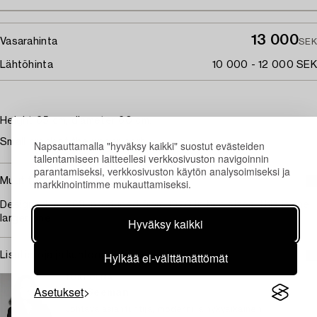
13 000
Vasarahinta
SEK
Lähtöhinta
10 000 - 12 000 SEK
Height 65 cm, diameter 60 cm.
Small crack at the upper part.
Napsauttamalla "hyväksy kaikki" suostut evästeiden
tallentamiseen laitteellesi verkkosivuston navigoinnin
parantamiseksi, verkkosivuston käytön analysoimiseksi ja
Muut tiedot
markkinointimme mukauttamiseksi.
Designed in 1969, produced from 1970 in two sizes, this is the
larger one.
Hyväksy kaikki
Hylkää ei-välttämättömät
Lisätietoja ja kuntoraportit
TUKHOLMA
Asetukset
Eva Seeman
Johtava asiantuntija, moderni ja nykyaikainen