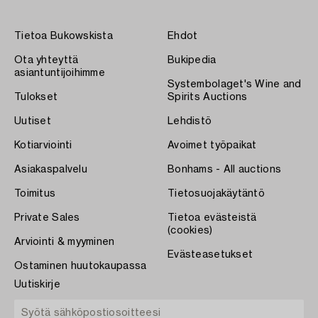
Tietoa Bukowskista
Ehdot
Ota yhteyttä
Bukipedia
asiantuntijoihimme
Systembolaget's Wine and
Tulokset
Spirits Auctions
Uutiset
Lehdistö
Kotiarviointi
Avoimet työpaikat
Asiakaspalvelu
Bonhams - All auctions
Toimitus
Tietosuojakäytäntö
Private Sales
Tietoa evästeistä
(cookies)
Arviointi & myyminen
Evästeasetukset
Ostaminen huutokaupassa
Uutiskirje