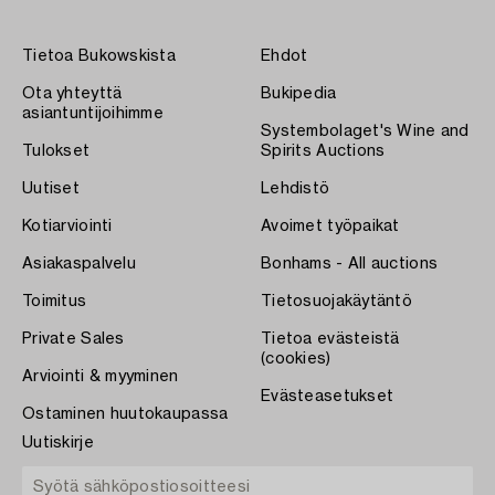
Tietoa Bukowskista
Ehdot
Ota yhteyttä
Bukipedia
asiantuntijoihimme
Systembolaget's Wine and
Tulokset
Spirits Auctions
Uutiset
Lehdistö
Kotiarviointi
Avoimet työpaikat
Asiakaspalvelu
Bonhams - All auctions
Toimitus
Tietosuojakäytäntö
Private Sales
Tietoa evästeistä
(cookies)
Arviointi & myyminen
Evästeasetukset
Ostaminen huutokaupassa
Uutiskirje