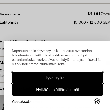
13 000
Vasarahinta
SEK
Lähtöhinta
10 000 - 12 000 SEK
Height 65 cm, diameter 60 cm.
Small crack at the upper part.
Napsauttamalla "hyväksy kaikki" suostut evästeiden
tallentamiseen laitteellesi verkkosivuston navigoinnin
parantamiseksi, verkkosivuston käytön analysoimiseksi ja
Muut tiedot
markkinointimme mukauttamiseksi.
Designed in 1969, produced from 1970 in two sizes, this is the
larger one.
Hyväksy kaikki
Hylkää ei-välttämättömät
Lisätietoja ja kuntoraportit
TUKHOLMA
Asetukset
Eva Seeman
Johtava asiantuntija, moderni ja nykyaikainen