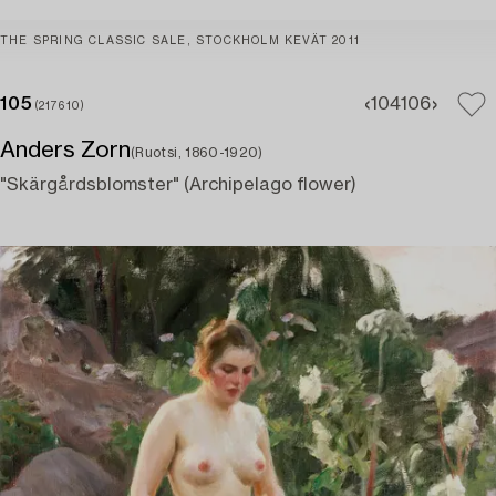
THE SPRING CLASSIC SALE, STOCKHOLM KEVÄT 2011
105
104
106
(217610)
Anders Zorn
(Ruotsi, 1860-1920)
"Skärgårdsblomster" (Archipelago flower)