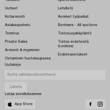
Tulokset
Spirits Auctions
Uutiset
Lehdistö
Kotiarviointi
Avoimet työpaikat
Asiakaspalvelu
Bonhams - All auctions
Toimitus
Tietosuojakäytäntö
Private Sales
Tietoa evästeistä
(cookies)
Arviointi & myyminen
Evästeasetukset
Ostaminen huutokaupassa
Uutiskirje
Lataa sovelluksemme
App Store