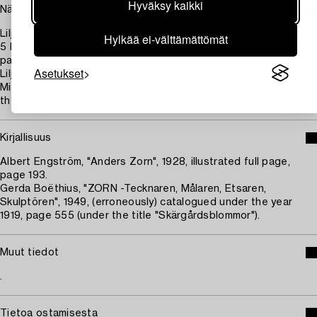
Hyväksy kaikki
Näyttelyt
Liljevalchs Konsthall, Stockholm, "Zorns samlingar", 5 February -
Hylkää ei-välttämättömät
5 March 1930, cat no 151, wrongly dated to 1919 (illustrated full
page).
Asetukset
Liljevalchs Konsthall, Stockholm, "Anders Zorn.
Minnesutställning", 1 March - 6 April 1924, cat no 198a (under
the title "Skärgårdsblommor" and wrongly dated to 1919).
Kirjallisuus
Albert Engström, "Anders Zorn", 1928, illustrated full page,
page 193.
Gerda Boëthius, "ZORN -Tecknaren, Målaren, Etsaren,
Skulptören", 1949, (erroneously) catalogued under the year
1919, page 555 (under the title "Skärgårdsblommor").
Muut tiedot
.
Tietoa ostamisesta