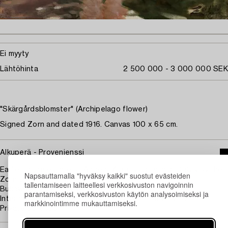
Ei myyty
Lähtöhinta
2 500 000 - 3 000 000 SEK
"Skärgårdsblomster" (Archipelago flower)
Signed Zorn and dated 1916. Canvas 100 x 65 cm.
Alkuperä - Provenienssi
Earlier in the estate of Anders Zorn, sold ca mid 1930's by the
Napsauttamalla "hyväksy kaikki" suostut evästeiden
Zorn collections, Mora.
tallentamiseen laitteellesi verkkosivuston navigoinnin
Bukowski auctionhouse, auction 492,
parantamiseksi, verkkosivuston käytön analysoimiseksi ja
International springauction, 25 May 1994, cat no 243.
markkinointimme mukauttamiseksi.
Private collection.