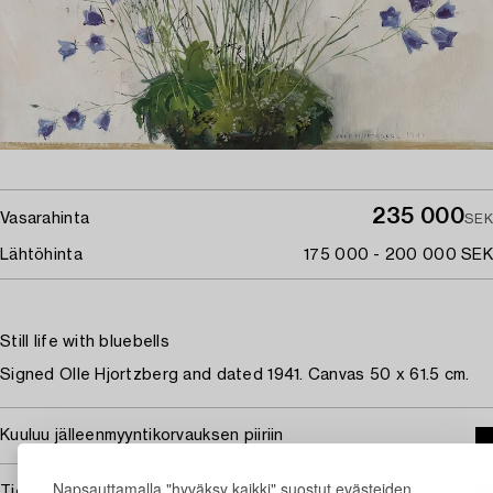
235 000
Vasarahinta
SEK
Lähtöhinta
175 000 - 200 000 SEK
Still life with bluebells
Signed Olle Hjortzberg and dated 1941. Canvas 50 x 61.5 cm.
Kuuluu jälleenmyyntikorvauksen piiriin
Napsauttamalla "hyväksy kaikki" suostut evästeiden
Tietoa ostamisesta