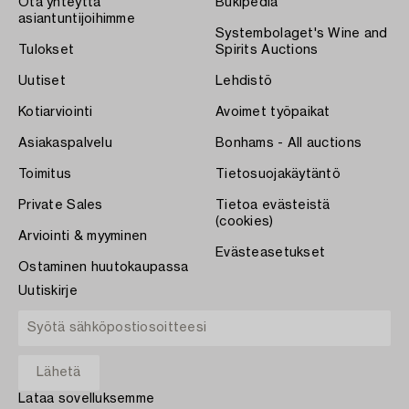
Ota yhteyttä
Bukipedia
asiantuntijoihimme
Systembolaget's Wine and
Tulokset
Spirits Auctions
Uutiset
Lehdistö
Kotiarviointi
Avoimet työpaikat
Asiakaspalvelu
Bonhams - All auctions
Toimitus
Tietosuojakäytäntö
Private Sales
Tietoa evästeistä
(cookies)
Arviointi & myyminen
Evästeasetukset
Ostaminen huutokaupassa
Uutiskirje
Lataa sovelluksemme