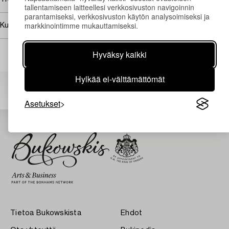
tallentamiseen laitteellesi verkkosivuston navigoinnin
parantamiseksi, verkkosivuston käytön analysoimiseksi ja
markkinointimme mukauttamiseksi.
Kuvan käyttöoikeudet
Hyväksy kaikki
Muiden katsomia kohteita
Hylkää ei-välttämättömät
Asetukset
Tietoa Bukowskista
Ehdot