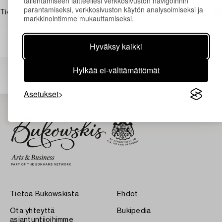
tallentamiseen laitteellesi verkkosivuston navigoinnin
parantamiseksi, verkkosivuston käytön analysoimiseksi ja
Tietoa ostamisesta
markkinointimme mukauttamiseksi.
Hyväksy kaikki
Muiden katsomia kohteita
Hylkää ei-välttämättömät
Asetukset
Tietoa Bukowskista
Ehdot
Ota yhteyttä
Bukipedia
asiantuntijoihimme