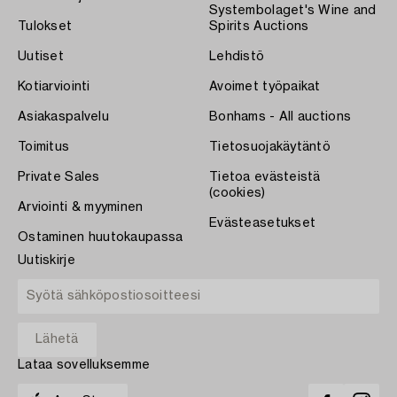
Systembolaget's Wine and
Tulokset
Spirits Auctions
Uutiset
Lehdistö
Kotiarviointi
Avoimet työpaikat
Asiakaspalvelu
Bonhams - All auctions
Toimitus
Tietosuojakäytäntö
Private Sales
Tietoa evästeistä
(cookies)
Arviointi & myyminen
Evästeasetukset
Ostaminen huutokaupassa
Uutiskirje
Lataa sovelluksemme