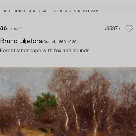
THE SPRING CLASSIC SALE, STOCKHOLM KEVÄT 2011
86
85
87
(240056)
Bruno Liljefors
(Ruotsi, 1860-1939)
Forest landscape with fox and hounds