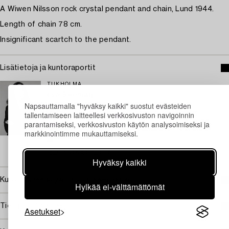
A Wiwen Nilsson rock crystal pendant and chain, Lund 1944.
Length of chain 78 cm.
Insignificant scartch to the pendant.
Lisätietoja ja kuntoraportit
TUKHOLMA
Eva Seeman
Napsauttamalla "hyväksy kaikki" suostut evästeiden
Johtava asiantuntija, moderni ja nykyaikainen
tallentamiseen laitteellesi verkkosivuston navigoinnin
taidekäsityö & design
parantamiseksi, verkkosivuston käytön analysoimiseksi ja
+46 (0)708 92 19 69
markkinointimme mukauttamiseksi.
Sähköposti
→ Kysyttyjä esineitä
Hyväksy kaikki
Kuuluu jälleenmyyntikorvauksen piiriin
Hylkää ei-välttämättömät
Tietoa ostamisesta
Asetukset