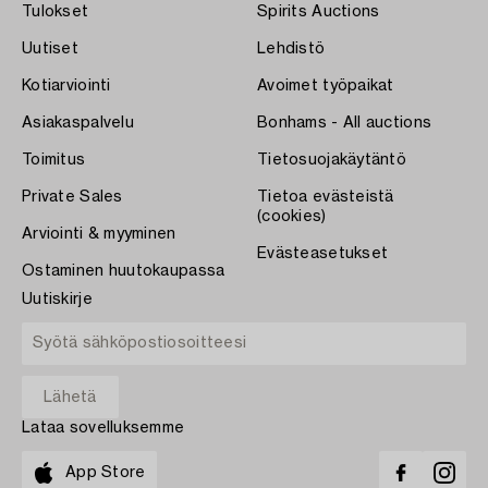
Tulokset
Spirits Auctions
Uutiset
Lehdistö
Kotiarviointi
Avoimet työpaikat
Asiakaspalvelu
Bonhams - All auctions
Toimitus
Tietosuojakäytäntö
Private Sales
Tietoa evästeistä
(cookies)
Arviointi & myyminen
Evästeasetukset
Ostaminen huutokaupassa
Uutiskirje
Lataa sovelluksemme
App Store