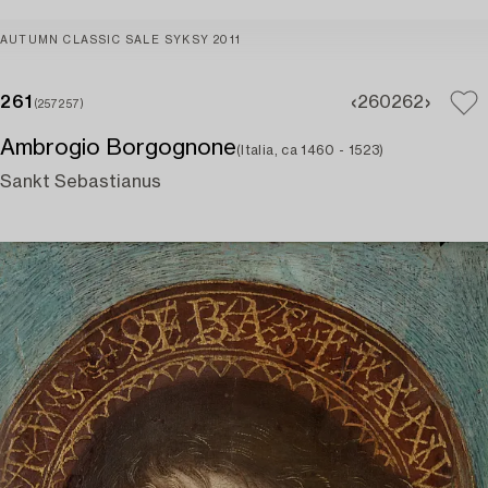
AUTUMN CLASSIC SALE SYKSY 2011
261
260
262
(257257)
Ambrogio Borgognone
(Italia, ca 1460 - 1523)
Sankt Sebastianus