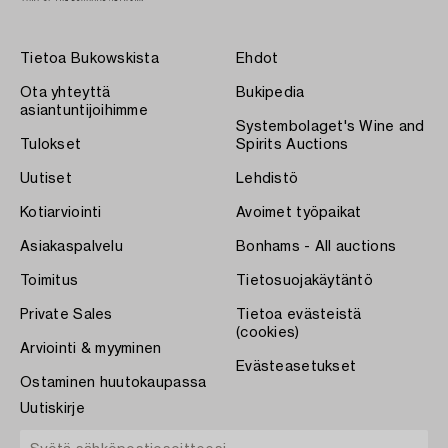
Tietoa Bukowskista
Ehdot
Ota yhteyttä
Bukipedia
asiantuntijoihimme
Systembolaget's Wine and
Tulokset
Spirits Auctions
Uutiset
Lehdistö
Kotiarviointi
Avoimet työpaikat
Asiakaspalvelu
Bonhams - All auctions
Toimitus
Tietosuojakäytäntö
Private Sales
Tietoa evästeistä
(cookies)
Arviointi & myyminen
Evästeasetukset
Ostaminen huutokaupassa
Uutiskirje