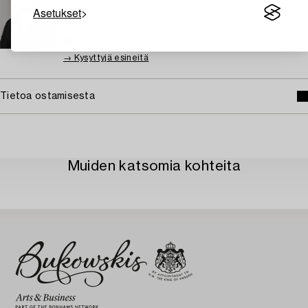
Asetukset
Asiantuntija taide ja vanhempi maalaustaide
+46 (0)739 400 801
Sähköposti
→ Kysyttyjä esineitä
Tietoa ostamisesta
Muiden katsomia kohteita