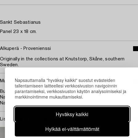
Sankt Sebastianus
Panel 23 x 18 cm.
Alkuperä - Provenienssi
Originally in the collections at Knutstorp, Skåne, southern
Sweden.
Napsauttamalla "hyväksy kaikki" suostut evästeiden
Muut tiedot
tallentamiseen laitteellesi verkkosivuston navigoinnin
parantamiseksi, verkkosivuston käytön analysoimiseksi ja
Bukowskis are grateful to Everett Fahy and to Professor Mauro
markkinointimme mukauttamiseksi.
Natale for independently proposing the attribution; Professor
Natale suggests a dating around 1505/1510.
Hyväksy kaikki
Lisätietoja ja kuntoraportit
Hylkää ei-välttämättömät
TUKHOLMA
Johan Jinnerot