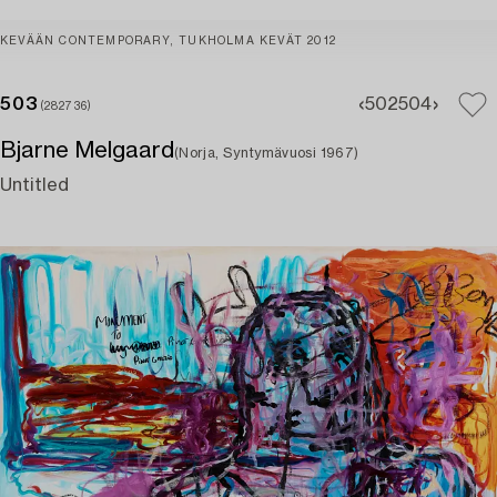
KEVÄÄN CONTEMPORARY, TUKHOLMA KEVÄT 2012
503
502
504
(282736)
Bjarne Melgaard
(Norja, Syntymävuosi 1967)
Untitled