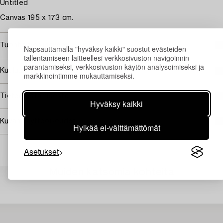
Untitled
Canvas 195 x 173 cm.
Tuontiarvonlisävero
Napsauttamalla "hyväksy kaikki" suostut evästeiden
tallentamiseen laitteellesi verkkosivuston navigoinnin
parantamiseksi, verkkosivuston käytön analysoimiseksi ja
Kuuluu jälleenmyyntikorvauksen piiriin
markkinointimme mukauttamiseksi.
Tietoa ostamisesta
Hyväksy kaikki
Kuvan käyttöoikeudet
Hylkää ei-välttämättömät
Asetukset
Muiden katsomia kohteita