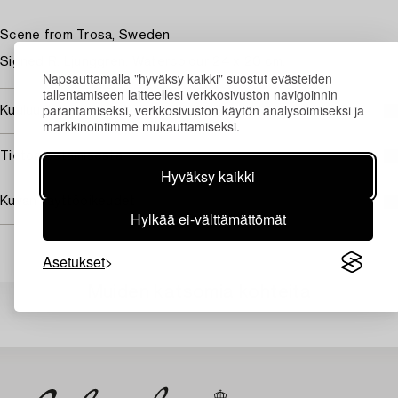
Scene from Trosa, Sweden
Signed R. Ljunggren. Watercolour 24 x 20 cm.
Napsauttamalla "hyväksy kaikki" suostut evästeiden
tallentamiseen laitteellesi verkkosivuston navigoinnin
parantamiseksi, verkkosivuston käytön analysoimiseksi ja
Kuuluu jälleenmyyntikorvauksen piiriin
markkinointimme mukauttamiseksi.
Tietoa ostamisesta
Hyväksy kaikki
Kuvan käyttöoikeudet
Hylkää ei-välttämättömät
Asetukset
Muiden katsomia kohteita