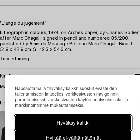
"L'ange du jugement"
Lithograph in colours, 1974, on Arches paper, by Charles Sorlier
after Marc Chagall, signed in pencil and numbered 85/200,
published by Amis du Message Biblique Marc Chagall, Nice. L.
51,8 x 42,9 cm. S. 72,3 x 54,6 cm.
Time staining.
Kirjallisuus
Mourlot CS 45.
Napsauttamalla "hyväksy kaikki" suostut evästeiden
tallentamiseen laitteellesi verkkosivuston navigoinnin
parantamiseksi, verkkosivuston käytön analysoimiseksi ja
Lisätietoja ja kuntoraportit
markkinointimme mukauttamiseksi.
TUKHOLMA
Marcus Kinge
Hyväksy kaikki
Asiantuntija Taide, Johtava Asiantuntija Grafiikka
+46 (0)739 40 08 27
Hylkää ei-välttämättömät