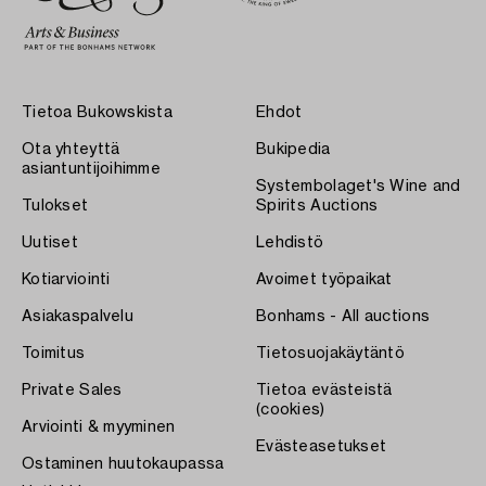
Tietoa Bukowskista
Ehdot
Ota yhteyttä
Bukipedia
asiantuntijoihimme
Systembolaget's Wine and
Tulokset
Spirits Auctions
Uutiset
Lehdistö
Kotiarviointi
Avoimet työpaikat
Asiakaspalvelu
Bonhams - All auctions
Toimitus
Tietosuojakäytäntö
Private Sales
Tietoa evästeistä
(cookies)
Arviointi & myyminen
Evästeasetukset
Ostaminen huutokaupassa