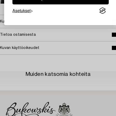
Sähköposti
→ Kysyttyjä esineitä
Asetukset
Kuuluu jälleenmyyntikorvauksen piiriin
Tietoa ostamisesta
Kuvan käyttöoikeudet
Muiden katsomia kohteita