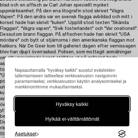
blad och en affisch av Carl Johan speciellt mycket
uppmärksamhet. På den ena litografin stod skrivet "Vägra
Vapen". På den andra var en svensk flagga avbildad och mitt i
korset hade han skrivit "kuken". Upptill stod texten "Skända
Flaggan", "Vägra vapen", "Svik fosterlandet" och "Var onationell".
Dessutom brann flaggan. På affischen hade han skrivit "USA
mördare" och bytt ut stjärnorna i den amerikanska flaggan mot
hakkors. När De Geer kom till galleriet dagen efter vernissagen
blev han djupt överraskad. Polisen, som mottagit anmälningar
om att uppviglande konst ställdes ut på galleriet hade,
assisterade av låssmed, tagit sig in på galleriet och beslagtagit
Napsauttamalla "hyväksy kaikki" suostut evästeiden
totalt 61 blad med motiven "Vägra vapen", "Skända flaggan" och
tallentamiseen laitteellesi verkkosivuston navigoinnin
"USA mördare". De enda litografierna och affischerna som
parantamiseksi, verkkosivuston käytön analysoimiseksi ja
polisen inte hade fått med sig var ett fåtal på kontoret
markkinointimme mukauttamiseksi.
undanlagda exemplar. Några stycken hade också konstnären
kvar hemma. Den 8 maj förhördes Bo Karlsson samt konstnären
av kriminalpolisen. Den 11 maj kom polisen till galleriet för att
Hyväksy kaikki
överlämna ytterligare handlingar i fallet. Då de vid besöket fann
ytterligare exemplar med samma motiv tog de även dessa i
beslag. I Stockholms rådhusrätt den 6 september 1967 dömdes
Hylkää ei-välttämättömät
De Geer till 75 dagsböter à 15 kronor för skymfande av
rikssymbol, skymfande av utländsk rikssymbol samt uppvigling.
Asetukset
Straffet fastställdes av Svea hovrätt den 7 juni 1968 och gick