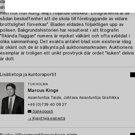
därefter vidare till Högsta Domstolen där ärendet emellertid
aldrig togs upp. De Geer bad att få behålla de grafiska bladen
men fick från Kung. Maj:t följande besked: "Litografierna är av
sådan beskaffenhet att de skola till förebyggande av vidare
brottslighet förverkas". Bladen eldades följaktligen upp av
polisen. Bakgrundshistorien har resulterat i att litografin
"Skända flaggan" numera är mycket välkänt och ofta avbildat i
olika sammanhang. Det exakta antalet blad som existerar idag
är okänt och de är sällsynta på auktionsmarknaden. Auktionens
exemplar är troligen ett unikt provtryck där ordet "kuken" delvis
är dolt.
Lisätietoja ja kuntoraportit
TUKHOLMA
Marcus Kinge
Asiantuntija Taide, Johtava Asiantuntija Grafiikka
+46 (0)739 40 08 27
Sähköposti
→ Kysyttyjä esineitä