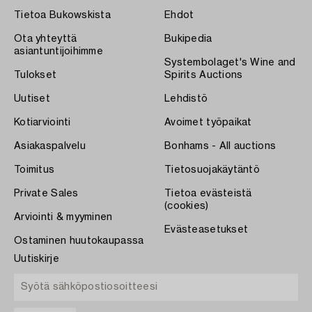
Tietoa Bukowskista
Ehdot
Ota yhteyttä
Bukipedia
asiantuntijoihimme
Systembolaget's Wine and
Tulokset
Spirits Auctions
Uutiset
Lehdistö
Kotiarviointi
Avoimet työpaikat
Asiakaspalvelu
Bonhams - All auctions
Toimitus
Tietosuojakäytäntö
Private Sales
Tietoa evästeistä
(cookies)
Arviointi & myyminen
Evästeasetukset
Ostaminen huutokaupassa
Uutiskirje