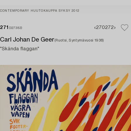
CONTEMPORARY HUUTOKAUPPA SYKSY 2012
271
270
272
(327383)
Carl Johan De Geer
(Ruotsi, Syntymävuosi 1938)
"Skända flaggan"