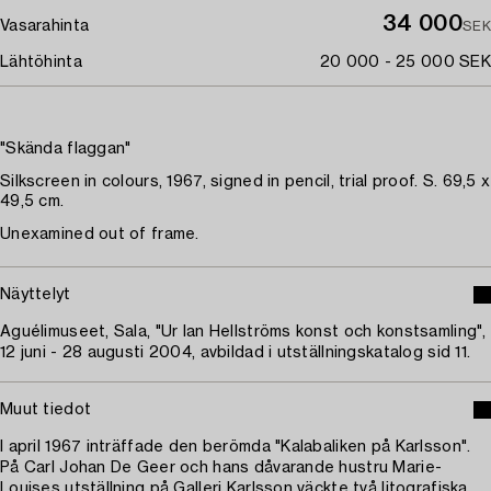
34 000
Vasarahinta
SEK
Lähtöhinta
20 000 - 25 000 SEK
"Skända flaggan"
Silkscreen in colours, 1967, signed in pencil, trial proof. S. 69,5 x
49,5 cm.
Unexamined out of frame.
Näyttelyt
Aguélimuseet, Sala, "Ur Ian Hellströms konst och konstsamling",
12 juni - 28 augusti 2004, avbildad i utställningskatalog sid 11.
Muut tiedot
I april 1967 inträffade den berömda "Kalabaliken på Karlsson".
På Carl Johan De Geer och hans dåvarande hustru Marie-
Louises utställning på Galleri Karlsson väckte två litografiska