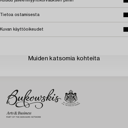
Kuuluu jälleenmyyntikorvauksen piiriin
Tietoa ostamisesta
Kuvan käyttöoikeudet
Muiden katsomia kohteita