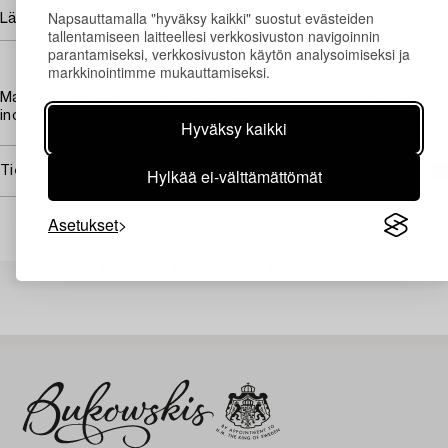
Napsauttamalla "hyväksy kaikki" suostut evästeiden
Lähtöhinta
4 000 - 6 000 SEK
tallentamiseen laitteellesi verkkosivuston navigoinnin
parantamiseksi, verkkosivuston käytön analysoimiseksi ja
markkinointimme mukauttamiseksi.
Magazine "Puss", edition 1-21, 23-24 and a few duplicates. Also
included one edition of "Puss International".
Hyväksy kaikki
Tietoa ostamisesta
Hylkää ei-välttämättömät
Asetukset
Muiden katsomia kohteita