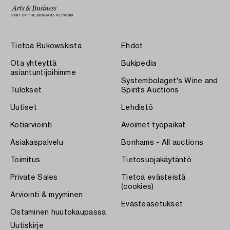
Tietoa Bukowskista
Ehdot
Ota yhteyttä
Bukipedia
asiantuntijoihimme
Systembolaget's Wine and
Tulokset
Spirits Auctions
Uutiset
Lehdistö
Kotiarviointi
Avoimet työpaikat
Asiakaspalvelu
Bonhams - All auctions
Toimitus
Tietosuojakäytäntö
Private Sales
Tietoa evästeistä
(cookies)
Arviointi & myyminen
Evästeasetukset
Ostaminen huutokaupassa
Uutiskirje