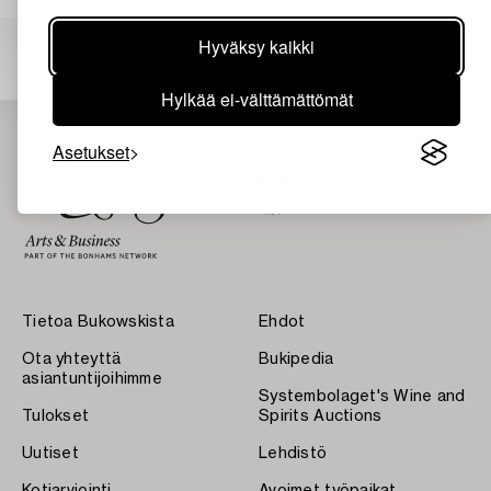
Muiden katsomia kohteita
Hyväksy kaikki
Hylkää ei-välttämättömät
Asetukset
Tietoa Bukowskista
Ehdot
Ota yhteyttä
Bukipedia
asiantuntijoihimme
Systembolaget's Wine and
Tulokset
Spirits Auctions
Uutiset
Lehdistö
Kotiarviointi
Avoimet työpaikat