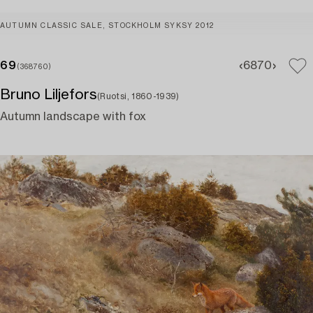
AUTUMN CLASSIC SALE, STOCKHOLM SYKSY 2012
69
68
70
(368760)
Bruno Liljefors
(Ruotsi, 1860-1939)
Autumn landscape with fox