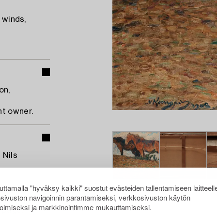
 winds,
on,
nt owner.
 Nils
ttamalla "hyväksy kaikki" suostut evästeiden tallentamiseen laitteell
sivuston navigoinnin parantamiseksi, verkkosivuston käytön
oimiseksi ja markkinointimme mukauttamiseksi.
l page.