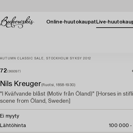
Online-huutokaupat
Live-huutokau
AUTUMN CLASSIC SALE, STOCKHOLM SYKSY 2012
72
(369397)
Nils Kreuger
(Ruotsi, 1858-1930)
"I Kväfvande blåst (Motiv från Öland)" [Horses in stifl
scene from Öland, Sweden]
Ei myyty
Lähtöhinta
100 000 -