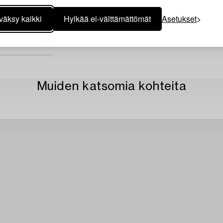
r 1908, p.
väksy kaikki
Hylkää ei-välttämättömät
Asetukset
Muiden katsomia kohteita