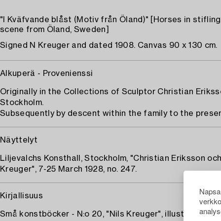
"I Kväfvande blåst (Motiv från Öland)" [Horses in stifling
scene from Öland, Sweden]
Signed N Kreuger and dated 1908. Canvas 90 x 130 cm.
Alkuperä - Provenienssi
Originally in the Collections of Sculptor Christian Erikss
Stockholm.
Subsequently by descent within the family to the prese
Näyttelyt
Liljevalchs Konsthall, Stockholm, "Christian Eriksson och
Kreuger", 7-25 March 1928, no. 247.
Napsau
Kirjallisuus
verkko
analys
Små konstböcker - N:o 20, "Nils Kreuger", illustrated ful