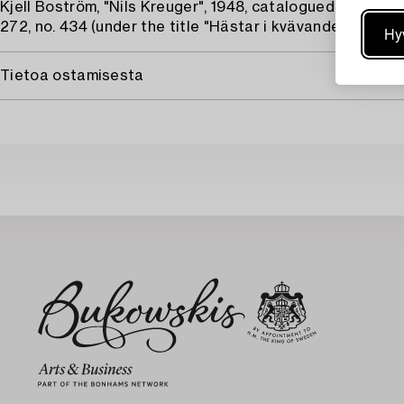
Kjell Boström, "Nils Kreuger", 1948, catalogued under yea
272, no. 434 (under the title "Hästar i kvävande blåst").
Hy
Tietoa ostamisesta