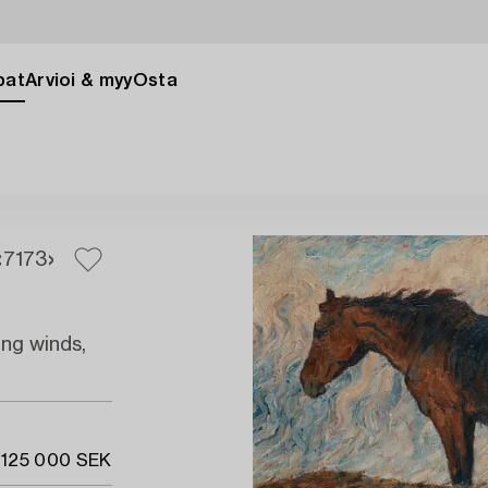
pat
Arvioi & myy
Osta
71
73
ing winds,
 125 000 SEK