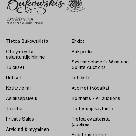
Tietoa Bukowskista
Ehdot
Ota yhteyttä
Bukipedia
asiantuntijoihimme
Systembolaget's Wine and
Tulokset
Spirits Auctions
Uutiset
Lehdistö
Kotiarviointi
Avoimet työpaikat
Asiakaspalvelu
Bonhams - All auctions
Toimitus
Tietosuojakäytäntö
Private Sales
Tietoa evästeistä
(cookies)
Arviointi & myyminen
Evästeasetukset