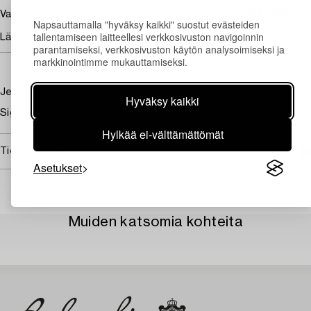
80 000
Vasarahinta
SEK
Napsauttamalla "hyväksy kaikki" suostut evästeiden
tallentamiseen laitteellesi verkkosivuston navigoinnin
Lähtöhinta
80 000 - 100 000 SEK
parantamiseksi, verkkosivuston käytön analysoimiseksi ja
markkinointimme mukauttamiseksi.
Jesters with monkey
Hyväksy kaikki
Signed Axel Borg. Canvas 90.5 x 65 cm.
Hylkää ei-välttämättömät
Tietoa ostamisesta
Asetukset
Muiden katsomia kohteita