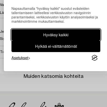
80 000
Vasarahinta
SEK
Napsauttamalla "hyväksy kaikki" suostut evästeiden
tallentamiseen laitteellesi verkkosivuston navigoinnin
Lähtöhinta
80 000 - 100 000 SEK
parantamiseksi, verkkosivuston käytön analysoimiseksi ja
markkinointimme mukauttamiseksi.
Jesters with monkey
Hyväksy kaikki
Signed Axel Borg. Canvas 90.5 x 65 cm.
Hylkää ei-välttämättömät
Tietoa ostamisesta
Asetukset
Muiden katsomia kohteita