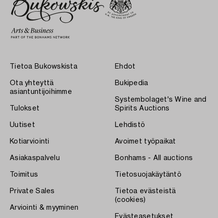
Tietoa Bukowskista
Ehdot
Ota yhteyttä
Bukipedia
asiantuntijoihimme
Systembolaget's Wine and
Tulokset
Spirits Auctions
Uutiset
Lehdistö
Kotiarviointi
Avoimet työpaikat
Asiakaspalvelu
Bonhams - All auctions
Toimitus
Tietosuojakäytäntö
Private Sales
Tietoa evästeistä
(cookies)
Arviointi & myyminen
Evästeasetukset