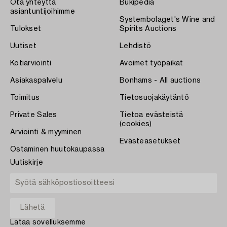
Ota yhteyttä
Bukipedia
asiantuntijoihimme
Systembolaget's Wine and
Tulokset
Spirits Auctions
Uutiset
Lehdistö
Kotiarviointi
Avoimet työpaikat
Asiakaspalvelu
Bonhams - All auctions
Toimitus
Tietosuojakäytäntö
Private Sales
Tietoa evästeistä
(cookies)
Arviointi & myyminen
Evästeasetukset
Ostaminen huutokaupassa
Uutiskirje
Lataa sovelluksemme