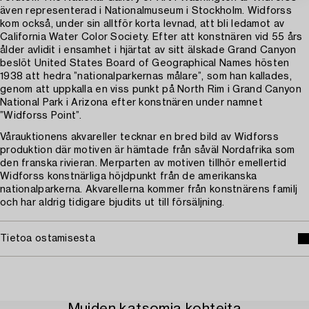
även representerad i Nationalmuseum i Stockholm. Widforss
kom också, under sin alltför korta levnad, att bli ledamot av
California Water Color Society. Efter att konstnären vid 55 års
ålder avlidit i ensamhet i hjärtat av sitt älskade Grand Canyon
beslöt United States Board of Geographical Names hösten
1938 att hedra ”nationalparkernas målare”, som han kallades,
genom att uppkalla en viss punkt på North Rim i Grand Canyon
National Park i Arizona efter konstnären under namnet
”Widforss Point”.
Vårauktionens akvareller tecknar en bred bild av Widforss
produktion där motiven är hämtade från såväl Nordafrika som
den franska rivieran. Merparten av motiven tillhör emellertid
Widforss konstnärliga höjdpunkt från de amerikanska
nationalparkerna. Akvarellerna kommer från konstnärens familj
och har aldrig tidigare bjudits ut till försäljning.
Tietoa ostamisesta