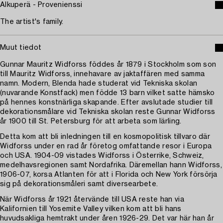
Alkuperä - Provenienssi
The artist's family.
Muut tiedot
Gunnar Mauritz Widforss föddes år 1879 i Stockholm som son
till Mauritz Widforss, innehavare av jaktaffären med samma
namn. Modern, Blenda hade studerat vid Tekniska skolan
(nuvarande Konstfack) men födde 13 barn vilket satte hämsko
på hennes konstnärliga skapande. Efter avslutade studier till
dekorationsmålare vid Tekniska skolan reste Gunnar Widforss
år 1900 till St. Petersburg för att arbeta som lärling.
Detta kom att bli inledningen till en kosmopolitisk tillvaro där
Widforss under en rad år företog omfattande resor i Europa
och USA. 1904-09 vistades Widforss i Österrike, Schweiz,
medelhavsregionen samt Nordafrika. Däremellan hann Widforss,
1906-07, korsa Atlanten för att i Florida och New York försörja
sig på dekorationsmåleri samt diversearbete.
När Widforss år 1921 återvände till USA reste han via
Kalifornien till Yosemite Valley vilken kom att bli hans
huvudsakliga hemtrakt under åren 1926-29. Det var här han år