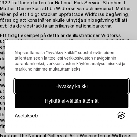
1922 träffade chefen för National Park Service, Stephen T.
Mather. Denne kom att bli Widforss vän och mecenat. Mather,
vilken på ett tidigt stadium uppfattade Widforss begåvning,
föreslog att konstnären skulle utnyttja sin begåvning till att
avbilda de vidsträckta amerikanska nationalparkerna.
Ett tidigt exempel på detta är de illustrationer Widforss
utförde för Harold Symmes bok ”Songs of Yosemite” 1923. Som
en av de främsta uttolkarna av den orörda nordamerikanska
Napsauttamalla "hyväksy kaikki" suostut evästeiden
vildmarkens skönhet kom Gunnar Widforss att tillbringa stora
tallentamiseen laitteellesi verkkosivuston navigoinnin
delar av sitt liv i Kalifornien, Colorado, Arizona och Wyoming.
parantamiseksi, verkkosivuston käytön analysoimiseksi ja
markkinointimme mukauttamiseksi.
Widforss akvareller avbildar ömsom storslagna vyer samt
ömsom intimt närgångna naturutsnitt. I samband med en
utställning av hans arbeten i The National Gallery of Art i
Hyväksy kaikki
Washington 1924 hyllade museichefen William Henry Holmes de
utställda verken: “They are remarkable as to geological
construction and color. They give a more satisfactory
Hylkää ei-välttämättömät
understanding of the Grand Canyon than any that have
hitherto been attempted. It is well nigh impossible to convey
Asetukset
the immensity and grandeur of these marvels of nature but
Widforss has accomplished it.” […] “These are some of the
finest things of their kind that have come out of the West.”
Förutom The National Gallery of Art i Washington är Widforss