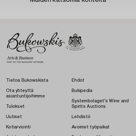
Muiden katsomia kohteita
Tietoa Bukowskista
Ehdot
Ota yhteyttä
Bukipedia
asiantuntijoihimme
Systembolaget's Wine and
Tulokset
Spirits Auctions
Uutiset
Lehdistö
Kotiarviointi
Avoimet työpaikat