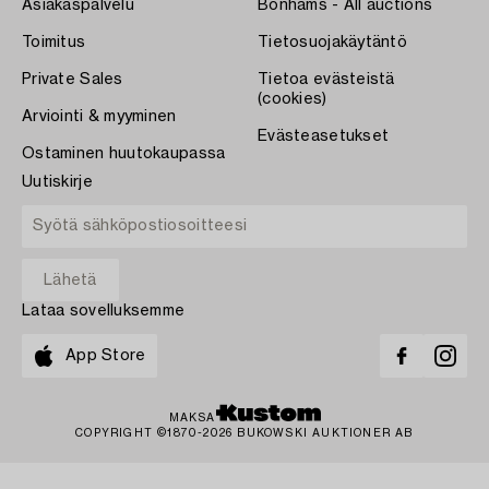
Asiakaspalvelu
Bonhams - All auctions
Toimitus
Tietosuojakäytäntö
Private Sales
Tietoa evästeistä
(cookies)
Arviointi & myyminen
Evästeasetukset
Ostaminen huutokaupassa
Uutiskirje
Lataa sovelluksemme
App Store
MAKSA
COPYRIGHT ©1870-2026 BUKOWSKI AUKTIONER AB