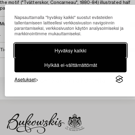
the motif ("Tvätterskor, Concarneau", 1880-84) illustrated half
page, p. 37.
Napsauttamalla "hyväksy kaikki" suostut evästeiden
tallentamiseen laitteellesi verkkosivuston navigoinnin
Muut tiedot
parantamiseksi, verkkosivuston käytön analysoimiseksi ja
markkinointimme mukauttamiseksi.
.
Hyväksy kaikki
Tietoa ostamisesta
Hylkää ei-välttämättömät
Asetukset
Muiden katsomia kohteita