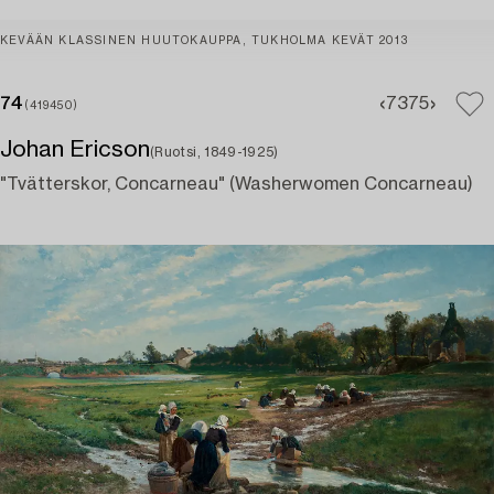
KEVÄÄN KLASSINEN HUUTOKAUPPA, TUKHOLMA KEVÄT 2013
74
73
75
(419450)
Johan Ericson
(Ruotsi, 1849-1925)
"Tvätterskor, Concarneau" (Washerwomen Concarneau)