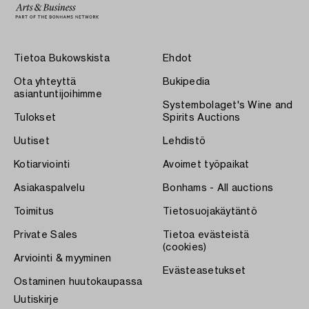
Tietoa Bukowskista
Ehdot
Ota yhteyttä
Bukipedia
asiantuntijoihimme
Systembolaget's Wine and
Tulokset
Spirits Auctions
Uutiset
Lehdistö
Kotiarviointi
Avoimet työpaikat
Asiakaspalvelu
Bonhams - All auctions
Toimitus
Tietosuojakäytäntö
Private Sales
Tietoa evästeistä
(cookies)
Arviointi & myyminen
Evästeasetukset
Ostaminen huutokaupassa
Uutiskirje