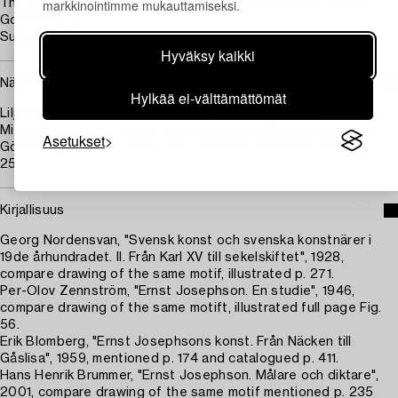
markkinointimme mukauttamiseksi.
The collection of Managing Director Herman Gustaf Turitz,
Gothenburg.
Subsequently by descent.
Hyväksy kaikki
Näyttelyt
Hylkää ei-välttämättömät
Liljevalchs Konsthall, Stockholm, "Ernst Josephson.
Minnesutställning", exhibition organized by Nationalmuseum,
Asetukset
Göteborgs Konstmuseum and Liljevalchs Konsthall, 1951, no.
254.
Kirjallisuus
Georg Nordensvan, "Svensk konst och svenska konstnärer i
19de århundradet. II. Från Karl XV till sekelskiftet", 1928,
compare drawing of the same motif, illustrated p. 271.
Per-Olov Zennström, "Ernst Josephson. En studie", 1946,
compare drawing of the same motift, illustrated full page Fig.
56.
Erik Blomberg, "Ernst Josephsons konst. Från Näcken till
Gåslisa", 1959, mentioned p. 174 and catalogued p. 411.
Hans Henrik Brummer, "Ernst Josephson. Målare och diktare",
2001, compare drawing of the same motif mentioned p. 235