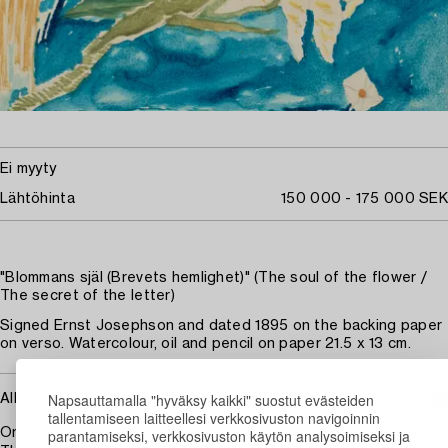
Ei myyty
Lähtöhinta
150 000 - 175 000 SEK
"Blommans själ (Brevets hemlighet)" (The soul of the flower /
The secret of the letter)
Signed Ernst Josephson and dated 1895 on the backing paper
on verso. Watercolour, oil and pencil on paper 21.5 x 13 cm.
Napsauttamalla "hyväksy kaikki" suostut evästeiden
Alkuperä - Provenienssi
tallentamiseen laitteellesi verkkosivuston navigoinnin
parantamiseksi, verkkosivuston käytön analysoimiseksi ja
Originally in the collection of Gelly Marcus (the artist's niece).