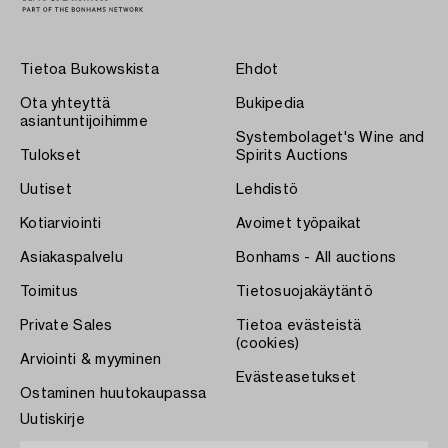
Tietoa Bukowskista
Ehdot
Ota yhteyttä
Bukipedia
asiantuntijoihimme
Systembolaget's Wine and
Tulokset
Spirits Auctions
Uutiset
Lehdistö
Kotiarviointi
Avoimet työpaikat
Asiakaspalvelu
Bonhams - All auctions
Toimitus
Tietosuojakäytäntö
Private Sales
Tietoa evästeistä
(cookies)
Arviointi & myyminen
Evästeasetukset
Ostaminen huutokaupassa
Uutiskirje