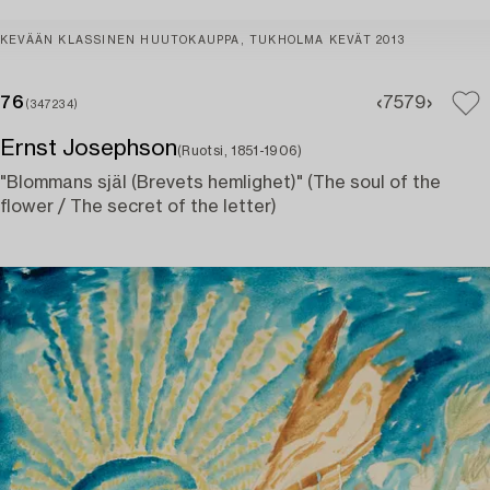
KEVÄÄN KLASSINEN HUUTOKAUPPA, TUKHOLMA KEVÄT 2013
76
75
79
(347234)
Ernst Josephson
(Ruotsi, 1851-1906)
"Blommans själ (Brevets hemlighet)" (The soul of the
flower / The secret of the letter)