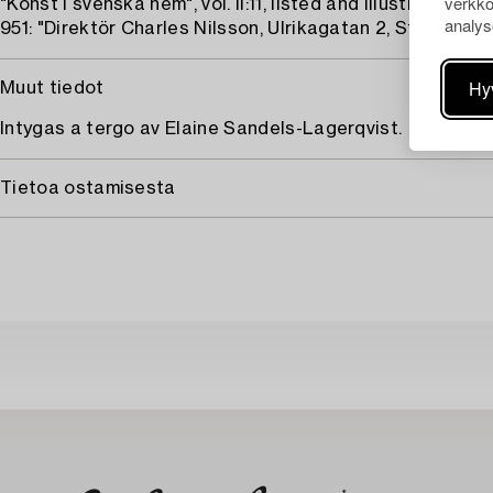
verkko
"Konst i svenska hem", vol. II:11, listed and illustrated p. 
analys
951: "Direktör Charles Nilsson, Ulrikagatan 2, Stockholm"
Hy
Muut tiedot
Intygas a tergo av Elaine Sandels-Lagerqvist.
Tietoa ostamisesta