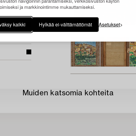
sivuston navigoinnin parantamiseksi, verkkosivuston käytön
561, collection
oimiseksi ja markkinointimme mukauttamiseksi.
.
väksy kaikki
Hylkää ei-välttämättömät
Asetukset
Muiden katsomia kohteita