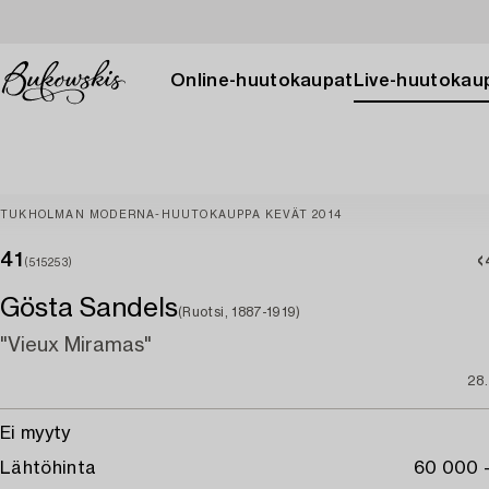
Online-huutokaupat
Live-huutokau
TUKHOLMAN MODERNA-HUUTOKAUPPA KEVÄT 2014
41
(515253)
Gösta Sandels
(Ruotsi, 1887-1919)
"Vieux Miramas"
28.
Ei myyty
Lähtöhinta
60 000 