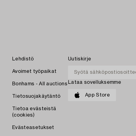
Lehdistö
Uutiskirje
Avoimet työpaikat
Lataa sovelluksemme
Bonhams - All auctions
App Store
Tietosuojakäytäntö
Tietoa evästeistä
(cookies)
Evästeasetukset