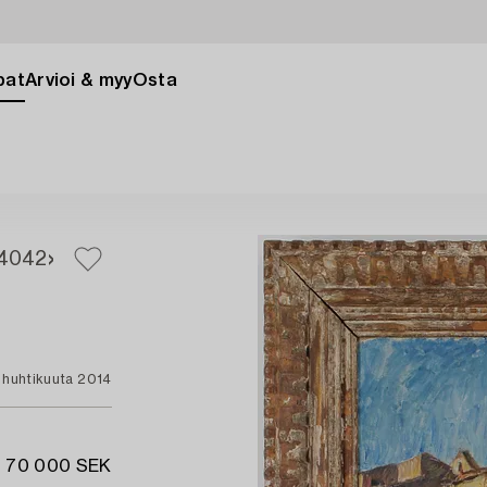
pat
Arvioi & myy
Osta
40
42
 huhtikuuta 2014
- 70 000 SEK