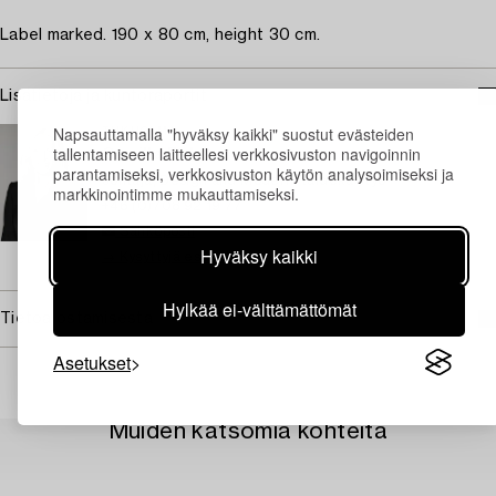
Label marked. 190 x 80 cm, height 30 cm.
Lisätietoja ja kuntoraportit
Napsauttamalla "hyväksy kaikki" suostut evästeiden
TUKHOLMA
tallentamiseen laitteellesi verkkosivuston navigoinnin
Camilla Behrer
parantamiseksi, verkkosivuston käytön analysoimiseksi ja
Johtaja, Design and Moderni taidekäsityö
markkinointimme mukauttamiseksi.
+46 (0)708 92 19 77
Sähköposti
Hyväksy kaikki
→ Kysyttyjä esineitä
Hylkää ei-välttämättömät
Tietoa ostamisesta
Asetukset
Muiden katsomia kohteita