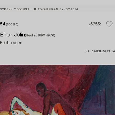
SYKSYN MODERNA HUUTOKAUPPAAN SYKSY 2014
54
53
55
(580995)
Einar Jolin
(Ruotsi, 1890-1976)
Erotic scen
21. lokakuuta 2014