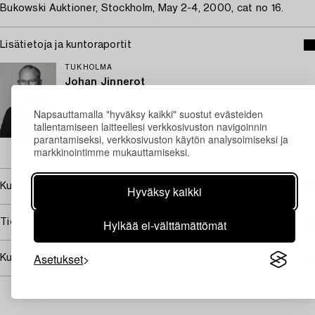
Bukowski Auktioner, Stockholm, May 2-4, 2000, cat no 16.
Lisätietoja ja kuntoraportit
TUKHOLMA
Johan Jinnerot
Asiantuntija taide ja vanhempi maalaustaide
Napsauttamalla "hyväksy kaikki" suostut evästeiden
+46 (0)739 400 801
tallentamiseen laitteellesi verkkosivuston navigoinnin
Sähköposti
parantamiseksi, verkkosivuston käytön analysoimiseksi ja
→ Kysyttyjä esineitä
markkinointimme mukauttamiseksi.
Kuuluu jälleenmyyntikorvauksen piiriin
Hyväksy kaikki
Hylkää ei-välttämättömät
Tietoa ostamisesta
Asetukset
Kuvan käyttöoikeudet