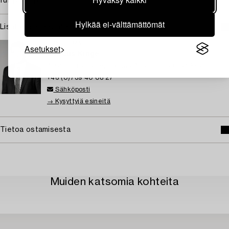
full page p. 48.
Hylkää ei-välttämättömät
Lisätietoja ja kuntoraportit
TUKHOLMA
Asetukset
Marcus Kinge
Asiantuntija Taide, Johtava Asiantuntija Grafiikka
+46 (0)739 40 08 27
Sähköposti
→ Kysyttyjä esineitä
Tietoa ostamisesta
Muiden katsomia kohteita