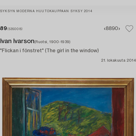
SYKSYN MODERNA HUUTOKAUPPAAN SYKSY 2014
89
88
90
(535008)
Ivan Ivarson
(Ruotsi, 1900-1939)
"Flickan i fönstret" (The girl in the window)
21. lokakuuta 2014