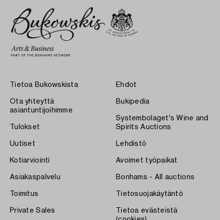
Tietoa Bukowskista
Ehdot
Ota yhteyttä
Bukipedia
asiantuntijoihimme
Systembolaget's Wine and
Tulokset
Spirits Auctions
Uutiset
Lehdistö
Kotiarviointi
Avoimet työpaikat
Asiakaspalvelu
Bonhams - All auctions
Toimitus
Tietosuojakäytäntö
Private Sales
Tietoa evästeistä
(cookies)