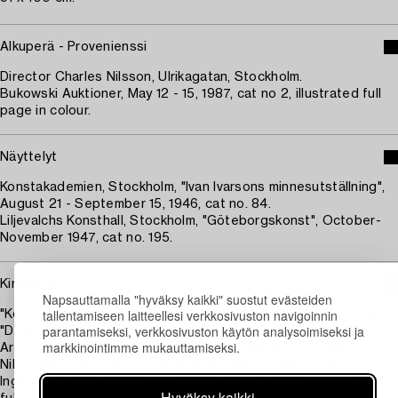
Alkuperä - Provenienssi
Director Charles Nilsson, Ulrikagatan, Stockholm.
Bukowski Auktioner, May 12 - 15, 1987, cat no 2, illustrated full
page in colour.
Näyttelyt
Konstakademien, Stockholm, "Ivan Ivarsons minnesutställning",
August 21 - September 15, 1946, cat no. 84.
Liljevalchs Konsthall, Stockholm, "Göteborgskonst", October-
November 1947, cat no. 195.
Kirjallisuus
Napsauttamalla "hyväksy kaikki" suostut evästeiden
tallentamiseen laitteellesi verkkosivuston navigoinnin
"Konst i svenska hem", vol. II, no. 11, listed under collection 951:
parantamiseksi, verkkosivuston käytön analysoimiseksi ja
"Direktör Charles Nilsson, Ulrikagatan 2, Stockholm", page 561.
markkinointimme mukauttamiseksi.
Arne Stubelius, "Ivan Ivarson", 1954, illustrated on p. 100.
Nils Ryndel, "Ivan Ivarson, Ragnar Sandberg, Åke Göransson,
Inge Schiöler : fyra färglyriker från västkusten", 1984, illustrated
Hyväksy kaikki