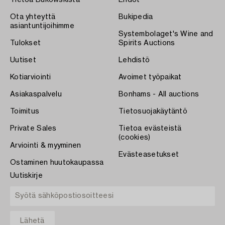
Ota yhteyttä
Bukipedia
asiantuntijoihimme
Systembolaget's Wine and
Tulokset
Spirits Auctions
Uutiset
Lehdistö
Kotiarviointi
Avoimet työpaikat
Asiakaspalvelu
Bonhams - All auctions
Toimitus
Tietosuojakäytäntö
Private Sales
Tietoa evästeistä
(cookies)
Arviointi & myyminen
Evästeasetukset
Ostaminen huutokaupassa
Uutiskirje