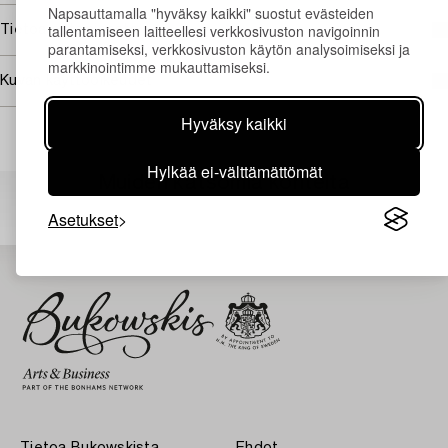
Napsauttamalla "hyväksy kaikki" suostut evästeiden
tallentamiseen laitteellesi verkkosivuston navigoinnin
Tietoa ostamisesta
parantamiseksi, verkkosivuston käytön analysoimiseksi ja
markkinointimme mukauttamiseksi.
Kuvan käyttöoikeudet
Hyväksy kaikki
Hylkää ei-välttämättömät
Muiden katsomia kohteita
Asetukset
Tietoa Bukowskista
Ehdot