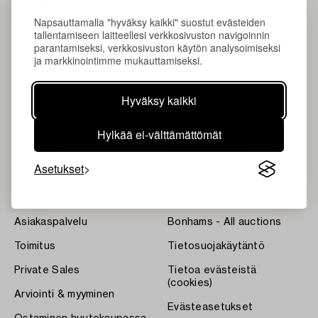
Napsauttamalla "hyväksy kaikki" suostut evästeiden
tallentamiseen laitteellesi verkkosivuston navigoinnin
parantamiseksi, verkkosivuston käytön analysoimiseksi
ja markkinointimme mukauttamiseksi.
Tietoa Bukowskista
Ehdot
Hyväksy kaikki
Ota yhteyttä
Bukipedia
asiantuntijoihimme
Hylkää ei-välttämättömät
Systembolaget's Wine and
Tulokset
Spirits Auctions
Asetukset
Uutiset
Lehdistö
Kotiarviointi
Avoimet työpaikat
Asiakaspalvelu
Bonhams - All auctions
Toimitus
Tietosuojakäytäntö
Private Sales
Tietoa evästeistä
(cookies)
Arviointi & myyminen
Evästeasetukset