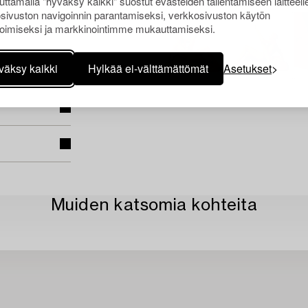
ttamalla "hyväksy kaikki" suostut evästeiden tallentamiseen laitteell
sivuston navigoinnin parantamiseksi, verkkosivuston käytön
oimiseksi ja markkinointimme mukauttamiseksi.
väksy kaikki
Hylkää ei-välttämättömät
Asetukset
Muiden katsomia kohteita