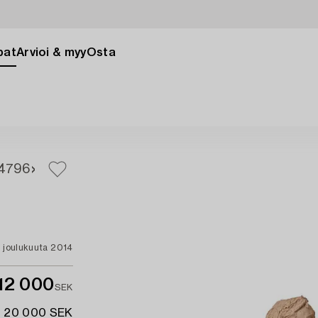
pat
Arvioi & myy
Osta
4
796
. joulukuuta 2014
12 000
SEK
- 20 000 SEK