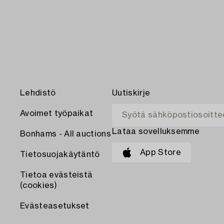
Lehdistö
Uutiskirje
Avoimet työpaikat
Lataa sovelluksemme
Bonhams - All auctions
App Store
Tietosuojakäytäntö
Tietoa evästeistä
(cookies)
Evästeasetukset