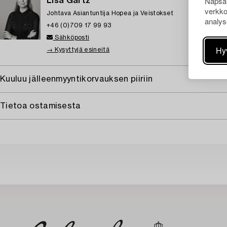
Napsau
Lisa Gartz
verkko
Johtava Asiantuntija Hopea ja Veistokset
analys
+46 (0)709 17 99 93
Sähköposti
Hy
→ Kysyttyjä esineitä
Kuuluu jälleenmyyntikorvauksen piiriin
Tietoa ostamisesta