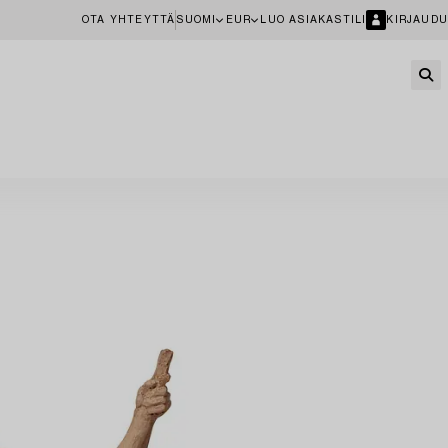
OTA YHTEYTTÄ
SUOMI
EUR
LUO ASIAKASTILI
KIRJAUDU