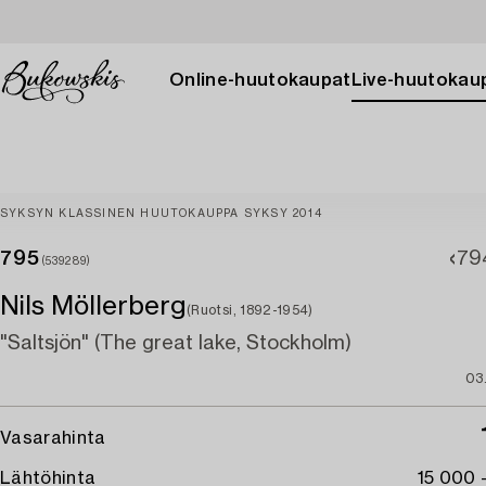
Online-huutokaupat
Live-huutokau
SYKSYN KLASSINEN HUUTOKAUPPA SYKSY 2014
795
79
(539289)
Nils Möllerberg
(Ruotsi, 1892-1954)
"Saltsjön" (The great lake, Stockholm)
03
Vasarahinta
Lähtöhinta
15 000 