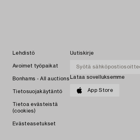
Lehdistö
Uutiskirje
Avoimet työpaikat
Lataa sovelluksemme
Bonhams - All auctions
App Store
Tietosuojakäytäntö
Tietoa evästeistä
(cookies)
Evästeasetukset