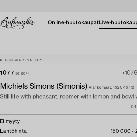
Online-huutokaupat
Live-huutokau
KLASSISKA KEVÄT 2015
1077
107
(661807)
Michiels Simons (Simonis)
(Alankomaat, 1620-1673)
Still life with pheasant, roemer with lemon and bowl w
04
Ei myyty
Lähtöhinta
150 000 -