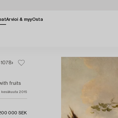
pat
Arvioi & myy
Osta
6
1078
ith fruits
. kesäkuuta 2015
 200 000 SEK