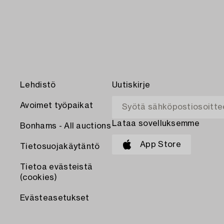
Lehdistö
Uutiskirje
Avoimet työpaikat
Lataa sovelluksemme
Bonhams - All auctions
App Store
Tietosuojakäytäntö
Tietoa evästeistä
(cookies)
Evästeasetukset