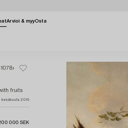
pat
Arvioi & myy
Osta
6
1078
ith fruits
. kesäkuuta 2015
 200 000 SEK