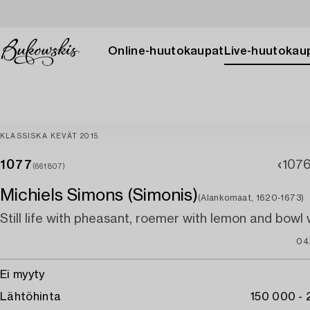
Online-huutokaupat
Live-huutokau
KLASSISKA KEVÄT 2015
1077
107
(661807)
Michiels Simons (Simonis)
(Alankomaat, 1620-1673)
Still life with pheasant, roemer with lemon and bowl w
04
Ei myyty
Lähtöhinta
150 000 -