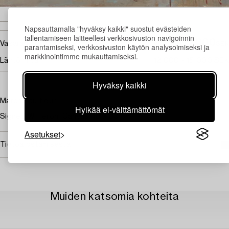
Napsauttamalla "hyväksy kaikki" suostut evästeiden
tallentamiseen laitteellesi verkkosivuston navigoinnin
105 000
Vasarahinta
SEK
parantamiseksi, verkkosivuston käytön analysoimiseksi ja
markkinointimme mukauttamiseksi.
Lähtöhinta
12 000 - 15 000 SEK
Hyväksy kaikki
Marché au fleur
Hylkää ei-välttämättömät
Signed W. Feron. Canvas 43 x 30 cm.
Asetukset
Tietoa ostamisesta
Muiden katsomia kohteita