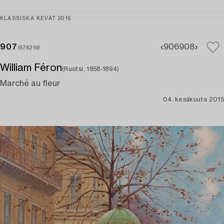
KLASSISKA KEVÄT 2015
907
906
908
(576219)
William Féron
(Ruotsi, 1858-1894)
Marché au fleur
04. kesäkuuta 2015