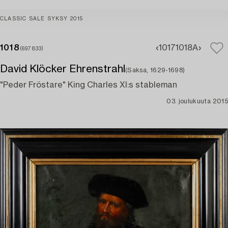
CLASSIC SALE SYKSY 2015
1018
1017
1018A
(697833)
David Klöcker Ehrenstrahl
(Saksa, 1629-1698)
"Peder Fröstare" King Charles XI:s stableman
03. joulukuuta 2015