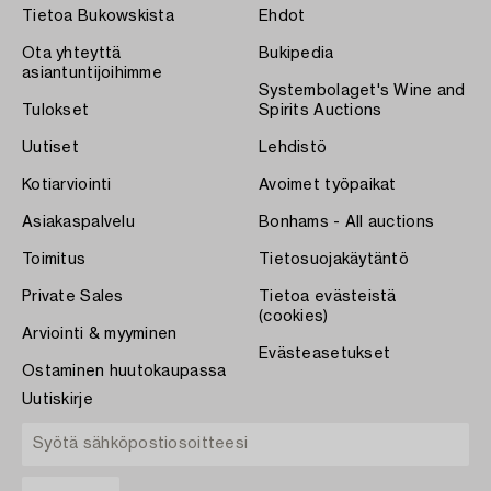
Tietoa Bukowskista
Ehdot
Ota yhteyttä
Bukipedia
asiantuntijoihimme
Systembolaget's Wine and
Tulokset
Spirits Auctions
Uutiset
Lehdistö
Kotiarviointi
Avoimet työpaikat
Asiakaspalvelu
Bonhams - All auctions
Toimitus
Tietosuojakäytäntö
Private Sales
Tietoa evästeistä
(cookies)
Arviointi & myyminen
Evästeasetukset
Ostaminen huutokaupassa
Uutiskirje