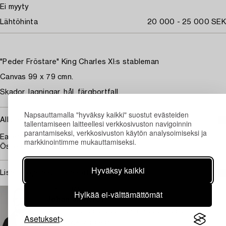
Ei myyty
Lähtöhinta
20 000 - 25 000 SEK
"Peder Fröstare" King Charles XI:s stableman
Canvas 99 x 79 cmn.
Skador, lagningar, hål, färgbortfall.
Napsauttamalla "hyväksy kaikki" suostut evästeiden
Alkuperä - Provenienssi
tallentamiseen laitteellesi verkkosivuston navigoinnin
parantamiseksi, verkkosivuston käytön analysoimiseksi ja
Ealier in the Beck-Friis' collection, Söderö estate,
markkinointimme mukauttamiseksi.
Östergötland, Sweden.
Hyväksy kaikki
Lisätietoja ja kuntoraportit
TUKHOLMA
Hylkää ei-välttämättömät
Johan Jinnerot
Asiantuntija taide ja vanhempi maalaustaide
Asetukset
+46 (0)739 400 801