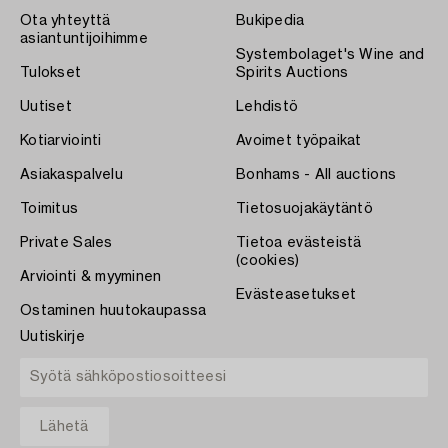
Ota yhteyttä
Bukipedia
asiantuntijoihimme
Systembolaget's Wine and
Tulokset
Spirits Auctions
Uutiset
Lehdistö
Kotiarviointi
Avoimet työpaikat
Asiakaspalvelu
Bonhams - All auctions
Toimitus
Tietosuojakäytäntö
Private Sales
Tietoa evästeistä
(cookies)
Arviointi & myyminen
Evästeasetukset
Ostaminen huutokaupassa
Uutiskirje