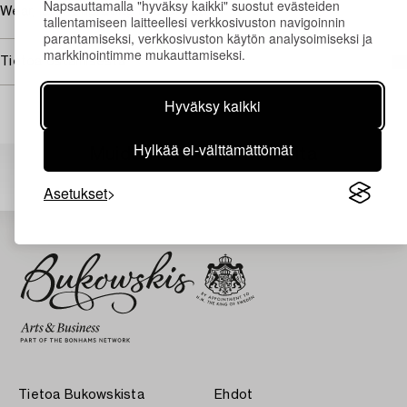
Napsauttamalla "hyväksy kaikki" suostut evästeiden
Wear, later engraving underneath.
tallentamiseen laitteellesi verkkosivuston navigoinnin
parantamiseksi, verkkosivuston käytön analysoimiseksi ja
markkinointimme mukauttamiseksi.
Tietoa ostamisesta
Hyväksy kaikki
Hylkää ei-välttämättömät
Muiden katsomia kohteita
Asetukset
Tietoa Bukowskista
Ehdot