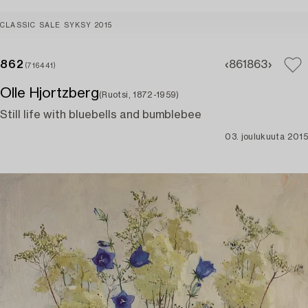
CLASSIC SALE SYKSY 2015
862
861
863
(716441)
Olle Hjortzberg
(Ruotsi, 1872-1959)
Still life with bluebells and bumblebee
03. joulukuuta 2015