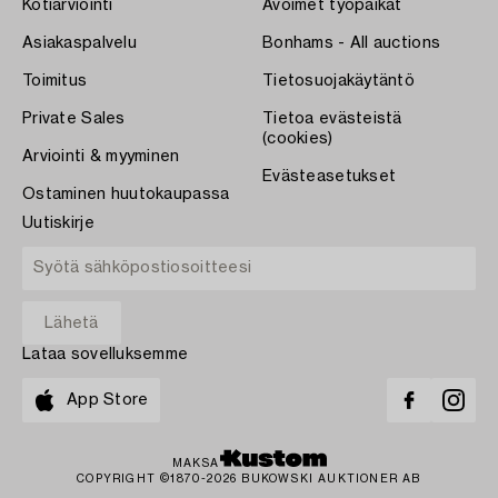
Kotiarviointi
Avoimet työpaikat
Asiakaspalvelu
Bonhams - All auctions
Toimitus
Tietosuojakäytäntö
Private Sales
Tietoa evästeistä
(cookies)
Arviointi & myyminen
Evästeasetukset
Ostaminen huutokaupassa
Uutiskirje
Lataa sovelluksemme
App Store
MAKSA
COPYRIGHT ©1870-2026 BUKOWSKI AUKTIONER AB