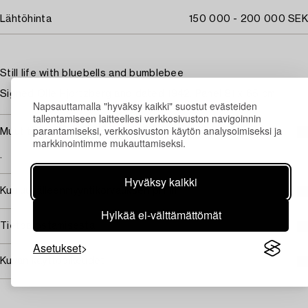
Lähtöhinta
150 000 - 200 000 SEK
Still life with bluebells and bumblebee
Signed Olle Hjortzberg and dated 1942. Panel 81 x 65 cm.
Napsauttamalla "hyväksy kaikki" suostut evästeiden
tallentamiseen laitteellesi verkkosivuston navigoinnin
parantamiseksi, verkkosivuston käytön analysoimiseksi ja
Muut tiedot
markkinointimme mukauttamiseksi.
.
Hyväksy kaikki
Kuuluu jälleenmyyntikorvauksen piiriin
Hylkää ei-välttämättömät
Tietoa ostamisesta
Asetukset
Kuvan käyttöoikeudet