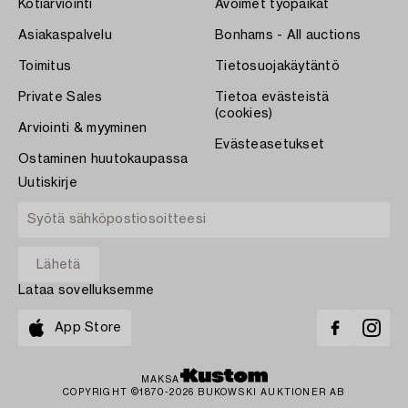
Kotiarviointi
Avoimet työpaikat
Asiakaspalvelu
Bonhams - All auctions
Toimitus
Tietosuojakäytäntö
Private Sales
Tietoa evästeistä
(cookies)
Arviointi & myyminen
Evästeasetukset
Ostaminen huutokaupassa
Uutiskirje
Lataa sovelluksemme
App Store
MAKSA
COPYRIGHT ©1870-2026 BUKOWSKI AUKTIONER AB