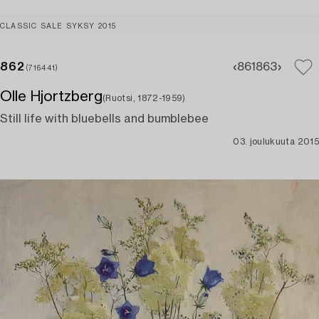
CLASSIC SALE SYKSY 2015
862
861
863
(716441)
Olle Hjortzberg
(Ruotsi, 1872-1959)
Still life with bluebells and bumblebee
03. joulukuuta 2015