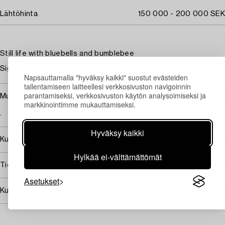
Lähtöhinta
150 000 - 200 000 SEK
Still life with bluebells and bumblebee
Signed Olle Hjortzberg and dated 1942. Panel 81 x 65 cm.
Napsauttamalla "hyväksy kaikki" suostut evästeiden
tallentamiseen laitteellesi verkkosivuston navigoinnin
parantamiseksi, verkkosivuston käytön analysoimiseksi ja
Muut tiedot
markkinointimme mukauttamiseksi.
.
Hyväksy kaikki
Kuuluu jälleenmyyntikorvauksen piiriin
Hylkää ei-välttämättömät
Tietoa ostamisesta
Asetukset
Kuvan käyttöoikeudet