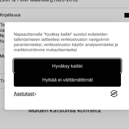
Ekon. dr Peter Wallenberg (1926-2015).
Kirjallisuus
Tor Hedberg, "Alfred Wahlberg. 68 målningar", exhibition
catalogue, Svensk-Franska Konstgalleriet, Stockholm,
Napsauttamalla "hyväksy kaikki" suostut evästeiden
November 1928, compare "Inloppet till Stockholm", illustrated
tallentamiseen laitteellesi verkkosivuston navigoinnin
full page, p. 21.
parantamiseksi, verkkosivuston käytön analysoimiseksi ja
markkinointimme mukauttamiseksi.
Muut tiedot
Hyväksy kaikki
.
Hylkää ei-välttämättömät
Tietoa ostamisesta
Asetukset
Muiden katsomia kohteita