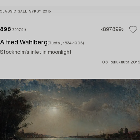
CLASSIC SALE SYKSY 2015
898
897
899
(690791)
Alfred Wahlberg
(Ruotsi, 1834-1906)
Stockholm's inlet in moonlight
03. joulukuuta 2015