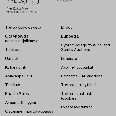
Tietoa Bukowskista
Ehdot
Ota yhteyttä
Bukipedia
asiantuntijoihimme
Systembolaget's Wine and
Tulokset
Spirits Auctions
Uutiset
Lehdistö
Kotiarviointi
Avoimet työpaikat
Asiakaspalvelu
Bonhams - All auctions
Toimitus
Tietosuojakäytäntö
Private Sales
Tietoa evästeistä
(cookies)
Arviointi & myyminen
Evästeasetukset
Ostaminen huutokaupassa