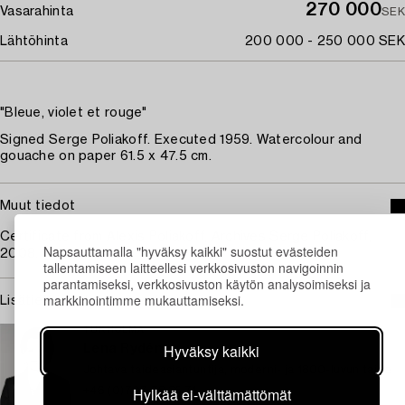
270 000
Vasarahinta
SEK
Lähtöhinta
200 000 - 250 000 SEK
"Bleue, violet et rouge"
Signed Serge Poliakoff. Executed 1959. Watercolour and
gouache on paper 61.5 x 47.5 cm.
Muut tiedot
Certificate from Alexis Poliakoff, Archives Serge Poliakoff,
Napsauttamalla "hyväksy kaikki" suostut evästeiden
2008.
tallentamiseen laitteellesi verkkosivuston navigoinnin
parantamiseksi, verkkosivuston käytön analysoimiseksi ja
markkinointimme mukauttamiseksi.
Lisätietoja ja kuntoraportit
TUKHOLMA
Hyväksy kaikki
Lena Rydén
Johtava taideasiantuntija, moderni- ja 1800-luvun taide
Hylkää ei-välttämättömät
+46 (0)707 78 35 71