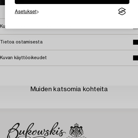
Sähköposti
→ Kysyttyjä esineitä
Asetukset
Kuuluu jälleenmyyntikorvauksen piiriin
Tietoa ostamisesta
Kuvan käyttöoikeudet
Muiden katsomia kohteita