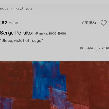
MODERNA KEVÄT 2016
162
161
163
(751829)
Serge Poliakoff
(Ranska, 1900-1969)
"Bleue, violet et rouge"
19. huhtikuuta 2016