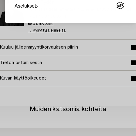
Lena Rydén
Asetukset
Johtava taideasiantuntija, moderni- ja 1800-luvun taide
+46 (0)707 78 35 71
Sähköposti
→ Kysyttyjä esineitä
Kuuluu jälleenmyyntikorvauksen piiriin
Tietoa ostamisesta
Kuvan käyttöoikeudet
Muiden katsomia kohteita