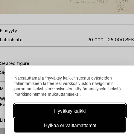
Ei myyty
Lähtöhinta
20 000 - 25 000 SEK
Seated figure
Signed with initials. Ink on paper, 31,5 x 21 cm.
Napsauttamalla "hyväksy kaikki" suostut evästeiden
tallentamiseen laitteellesi verkkosivuston navigoinnin
parantamiseksi, verkkosivuston käytön analysoimiseksi ja
Muut tiedot
markkinointimme mukauttamiseksi.
With dedication to the composer and music critic Moses
Pergament 21/9 - 1932, on the passe-partout.
Hyväksy kaikki
Lisätietoja ja kuntoraportit
Hylkää ei-välttämättömät
TUKHOLMA