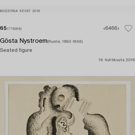
MODERNA KEVÄT 2016
65
64
66
(776588)
Gösta Nystroem
(Ruotsi, 1890-1966)
Seated figure
19. huhtikuuta 2016