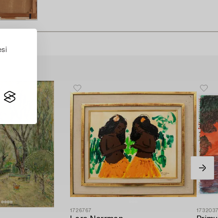
esi
1726767
173203