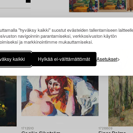
ttamalla "hyväksy kaikki" suostut evästeiden tallentamiseen laitteell
sivuston navigoinnin parantamiseksi, verkkosivuston käytön
Muiden katsomia kohteita
oimiseksi ja markkinointimme mukauttamiseksi.
väksy kaikki
Hylkää ei-välttämättömät
Asetukset
1712510
1728809