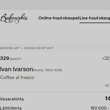
Online-huutokaupat
Live-huutokau
MODERN ART + DESIGN KEVÄT 2017
329
32
(894227)
Ivan Ivarson
(Ruotsi, 1900-1939)
Coffee al fresco
25.
1
Vasarahinta
Lähtöhinta
150 000 -