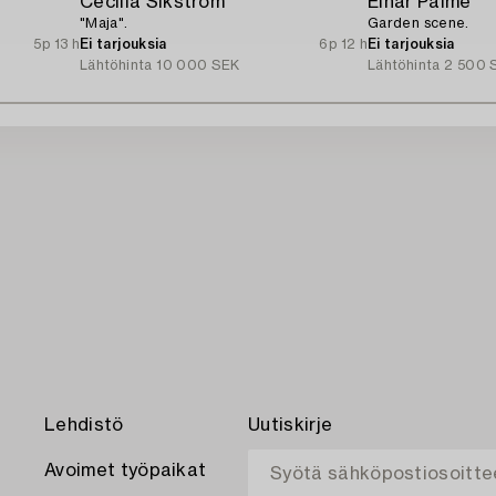
Cecilia Sikström
Einar Palme
"Maja".
Garden scene.
5p 13 h
Ei tarjouksia
6p 12 h
Ei tarjouksia
Lähtöhinta
10 000 SEK
Lähtöhinta
2 500 
Lehdistö
Uutiskirje
Avoimet työpaikat