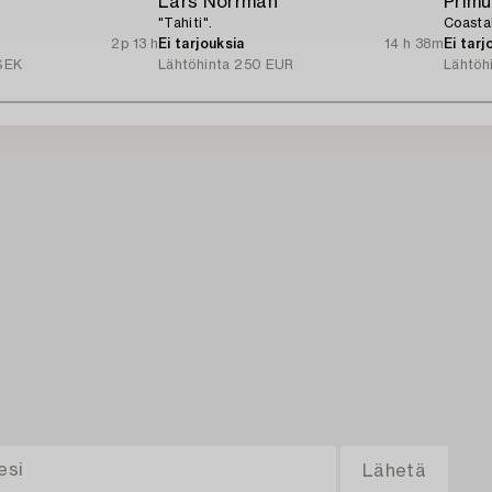
Lars Norrman
Primu
"Tahiti".
Coasta
2p 13 h
Ei tarjouksia
14 h 38m
Ei tarj
SEK
Lähtöhinta
250 EUR
Lähtöh