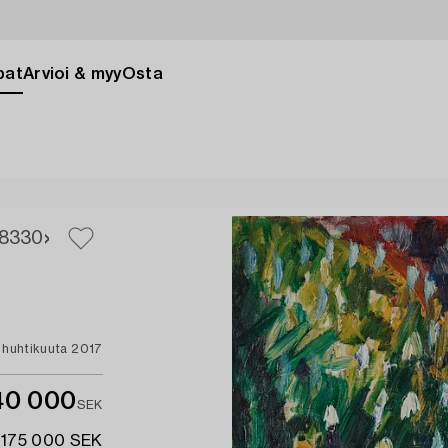
pat
Arvioi & myy
Osta
8
330
 huhtikuuta 2017
40 000
SEK
 175 000 SEK