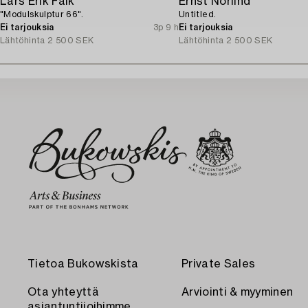
Lars Erik Falk
Ernst Norlind
"Modulskulptur 66".
Untitled.
Ei tarjouksia
3p 9 h
Ei tarjouksia
Lähtöhinta
2 500 SEK
Lähtöhinta
2 500 SEK
Tietoa Bukowskista
Private Sales
Ota yhteyttä
Arviointi & myyminen
asiantuntijoihimme